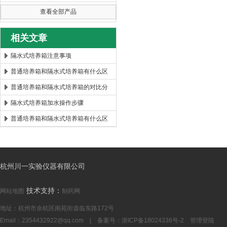
查看全部产品
相关文章
隔水式培养箱注意事项
普通培养箱和隔水式培养箱有什么区
别
普通培养箱和隔水式培养箱的对比分
析
隔水式培养箱加水操作步骤
普通培养箱和隔水式培养箱有什么区
别？
杭州川一实验仪器有限公司
技术支持：
网站地图
制药网
地址：杭州市余杭区南苑街道临东路172号
Email：
2354432922@qq.com
| 备案号：
浙ICP备18024336号-2
管理登陆