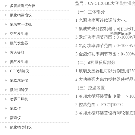
型号：CY-GHX-BC大容量控
多管旋涡混合仪
（一）主体部分
氟化物蒸馏仪
1.光源功率可连续调节大小。
氮氢空一体机
2.集成式光源控制器，可供汞
空气发生器
3.汞灯功率调节范围：0~1000
氢气发生器
4.氙灯功率调节范围：0~1000
索氏提取
5.金卤灯功率调节范围：0~50
氮气发生器
（二）d容量反应部分
1.玻璃反应器皿可以分别选用250m
COD消解仪
2.大功率强力磁力搅拌器使样
氮吹浓缩仪
（三）控温装置
微波消解仪
1.冷却水循环装置制冷量：＞100
喷雾干燥机
2.控温范围：-5°C到100°C
氮吹仪
3.冷却水循环装置设有脚轮和底
蒸馏仪
硫化物吹扫仪