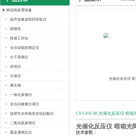
样品前处理设备
超声波微波协同萃取仪
杭州川一实验仪器有限公司
精馏塔
移液工作站
全自动脂肪测定仪
分子蒸馏仪
浓缩仪
分液仪
微生物
一体化蒸馏仪
全自动微量分液仪
CY-GHX-BC光催化反应仪 
放射性水样蒸发浓缩赶酸仪
二氧化硫蒸馏仪
光催化反应仪 暗箱光
重金属测定仪
技术参数：