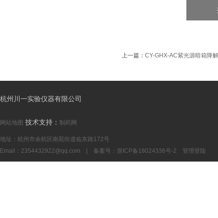
上一篇：
CY-GHX-AC紫光源暗箱
杭州川一实验仪器有限公司
技术支持：
网站地图
制药网
地址：杭州市余杭区南苑街道临东路172号
Email：
2354432922@qq.com
| 备案号：
浙ICP备18024336号-2
管理登陆