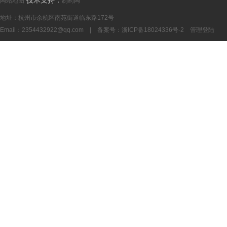
技术支持：
网站地图
制药网
地址：杭州市余杭区南苑街道临东路172号
Email：
2354432922@qq.com
| 备案号：
浙ICP备18024336号-2
管理登陆