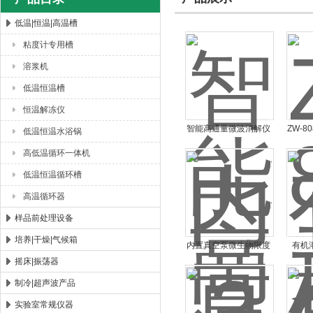
低温|恒温|高温槽
粘度计专用槽
杭州川一实验仪器有限公司
溶浆机
低温恒温槽
恒温解冻仪
智能高通量微波消解仪
ZW-
低温恒温水浴锅
CYWB-6
高低温循环一体机
低温恒温循环槽
高温循环器
样品前处理设备
培养|干燥|气候箱
内置真空泵微生物限度
有机
摇床|振荡器
检测装置CYW-300B
C
制冷|超声波产品
实验室常规仪器