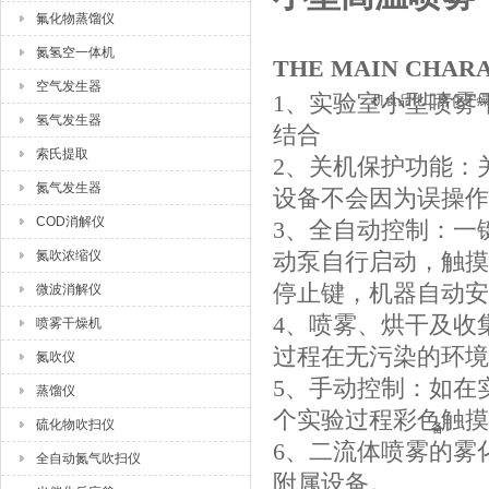
氟化物蒸馏仪
氮氢空一体机
THE MAIN CHAR
空气发生器
1、实验室小型喷雾
氢气发生器
结合
索氏提取
2、关机保护功能：
氮气发生器
设备不会因为误操作
COD消解仪
3、全自动控制：一
氮吹浓缩仪
动泵自行启动，触摸
停止键，机器自动安
微波消解仪
4、喷雾、烘干及收
喷雾干燥机
过程在无污染的环境
氮吹仪
5、手动控制：如在
蒸馏仪
个实验过程彩色触摸
硫化物吹扫仪
6、二流体喷雾的雾
全自动氮气吹扫仪
附属设备。