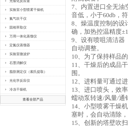
光催化反应釜
7、内置进口全无油
实验室小型喷雾干燥机
音低，小于60db，
氮气吹干仪
8、燥温度控制的设
固相萃取仪
确，加热控温精度±
万用一体化蒸馏仪
9、设有喷咀清洁器
定氮仪蒸馏器
自动调整。
实验室微波炉
10、为了保持样品
石墨消解仪
11、干燥后的成品
围。
脂肪测定仪（索氏提取）
12、进料量可通过进
光化学反应仪
13、进口喷头，效
冷冻干燥机
蠕动泵转速/风量/通
查看全部产品
14、小型喷雾干燥
塞时，会自动清除，
15、创新的塔壁吹