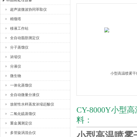
样品前处理设备
超声波微波协同萃取仪
杭州川一实验仪器有限公司
精馏塔
移液工作站
全自动脂肪测定仪
分子蒸馏仪
浓缩仪
分液仪
微生物
一体化蒸馏仪
全自动微量分液仪
放射性水样蒸发浓缩赶酸仪
CY-8000Y
二氧化硫蒸馏仪
料：
重金属测定仪
小型高温喷雾
多管旋涡混合仪