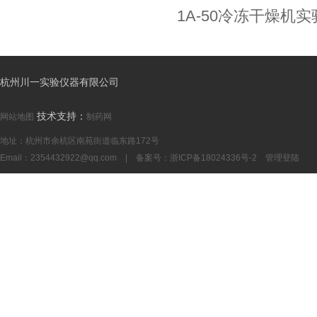
1A-50冷冻干燥机
杭州川一实验仪器有限公司
技术支持：
网站地图
制药网
地址：杭州市余杭区南苑街道临东路172号
Email：
2354432922@qq.com
| 备案号：
浙ICP备18024336号-2
管理登陆