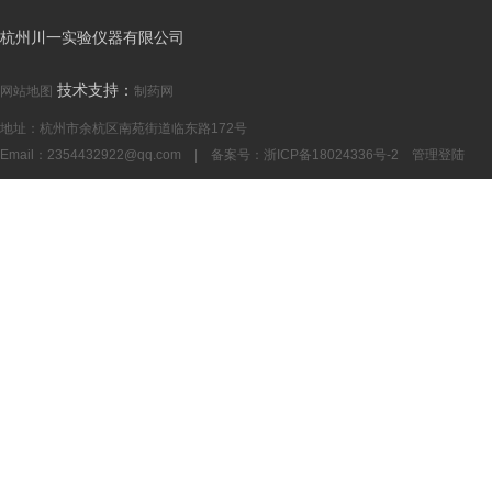
杭州川一实验仪器有限公司
技术支持：
网站地图
制药网
地址：杭州市余杭区南苑街道临东路172号
Email：
2354432922@qq.com
| 备案号：
浙ICP备18024336号-2
管理登陆