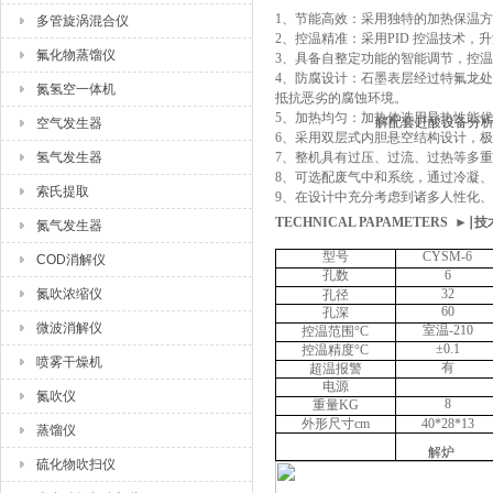
1、节能高效：采用独特的加热保温方
多管旋涡混合仪
2、控温精准：采用PID 控温技术，升
氟化物蒸馏仪
3、具备自整定功能的智能调节，控
4、防腐设计：石墨表层经过特氟龙
氮氢空一体机
抵抗恶劣的腐蚀环境。
5、加热均匀：加热体选用导热性能优
空气发生器
6、采用双层式内胆悬空结构设计，
氢气发生器
7、整机具有过压、过流、过热等多
8、可选配废气中和系统，通过冷凝
索氏提取
9、在设计中充分考虑到诸多人性化
TECHNICAL PAPAMETERS
►
∣技
氮气发生器
型号
CYSM-6
COD消解仪
孔数
6
氮吹浓缩仪
32
孔径
60
孔深
微波消解仪
室温-210
控温范围°C
±0.1
控温精度°C
喷雾干燥机
有
超温报警
电源
氮吹仪
8
重量KG
外形尺寸cm
40*28*13
蒸馏仪
硫化物吹扫仪