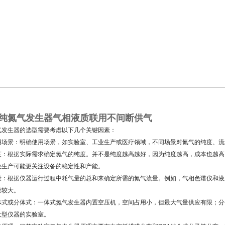
纯氮气发生器气相液质联用不间断供气
气发生器的选型需要考虑以下几个关键因素：
用场景：明确使用场景，如实验室、工业生产或医疗领域，不同场景对氮气的纯度、流
度：根据实际需求确定氮气的纯度。并不是纯度越高越好，因为纯度越高，成本也越高
业生产可能更关注设备的稳定性和产能。
量：根据仪器运行过程中耗气量的总和来确定所需的氮气流量。例如，气相色谱仪和液
量较大。
体式或分体式：一体式氮气发生器内置空压机，空间占用小，但最大气量供应有限；分
大型仪器的实验室。