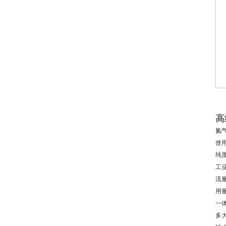
高
氮
使
纯
工
流
用
一
多