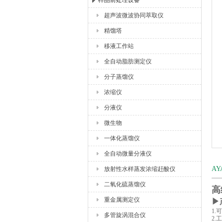
样品前处理设备
超声波微波协同萃取仪
杭州川一实验仪器有限公司
精馏塔
移液工作站
全自动脂肪测定仪
分子蒸馏仪
浓缩仪
分液仪
微生物
一体化蒸馏仪
全自动微量分液仪
A
放射性水样蒸发浓缩赶酸仪
二氧化硫蒸馏仪
高
重金属测定仪
▶
1
多管旋涡混合仪
2