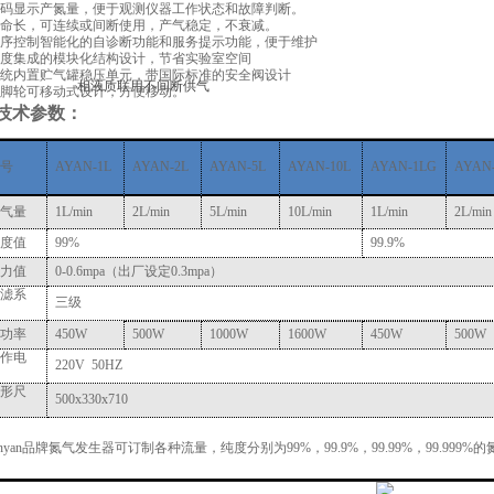
.数码显示产氮量，便于观测仪器工作状态和故障判断。
.寿命长，可连续或间断使用，产气稳定，不衰减。
.程序控制智能化的自诊断功能和服务提示功能，便于维护
.高度集成的模块化结构设计，节省实验室空间
.系统内置贮气罐稳压单元，带国际标准的安全阀设计
.带脚轮可移动式设计，方便移动。
技术参数：
号
AYAN-1L
AYAN-2L
AYAN-5L
AYAN-10L
AYAN-1LG
AYAN
气量
1L/min
2L/min
5L/min
10L/min
1L/min
2L/min
度值
99%
99.9%
力值
0-0.6mpa
（出厂设定
0.3mpa
）
滤系
三级
功率
450W
500W
1000W
1600W
450W
500W
作电
220V 50HZ
形尺
500x330x710
nyan
品牌氮气发生器可订制各种流量，纯度分别为
99%
，
99.9%
，
99.99%
，
99.999%
的