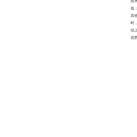
技
低
其
时
综
优