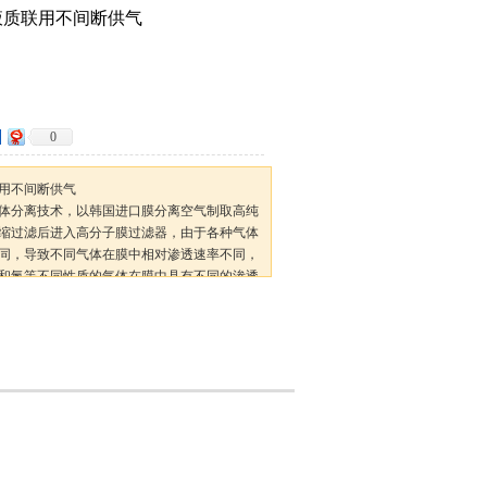
液质联用不间断供气
0
用不间断供气
体分离技术，以韩国进口膜分离空气制取高纯
缩过滤后进入高分子膜过滤器，由于各种气体
同，导致不同气体在膜中相对渗透速率不同，
和氮等不同性质的气体在膜中具有不同的渗透
它制氮设备相比它具有结构更为简单、体积更
。