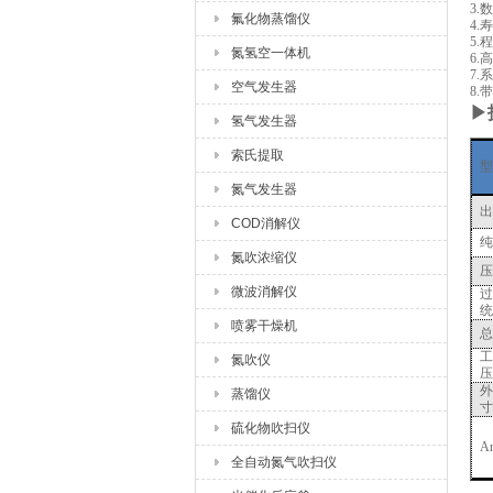
3
氟化物蒸馏仪
4
5
氮氢空一体机
6
7
空气发生器
8
▶
氢气发生器
索氏提取
型
氮气发生器
出
COD消解仪
纯
氮吹浓缩仪
压
微波消解仪
过
统
喷雾干燥机
总
工
氮吹仪
压
外
蒸馏仪
寸
硫化物吹扫仪
A
全自动氮气吹扫仪