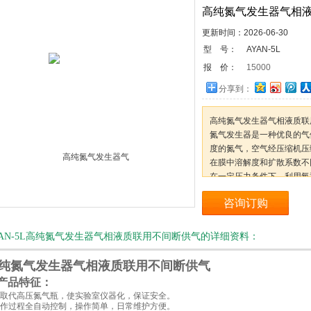
高纯氮气发生器气相
更新时间：2026-06-30
型 号：
AYAN-5L
报 价：
15000
分享到：
高纯氮气发生器气相液质联
氮气发生器是一种优良的气
度的氮气，空气经压缩机压
在膜中溶解度和扩散系数不
在一定压力条件下，利用氧
速率来使氧和氮分离。和其
咨询订购
小、无切换阀门维护量更少
YAN-5L高纯氮气发生器气相液质联用不间断供气的详细资料：
纯氮气发生器气相液质联用不间断供气
产品特征：
.可取代高压氮气瓶，使实验室仪器化，保证安全。
.工作过程全自动控制，操作简单，日常维护方便。