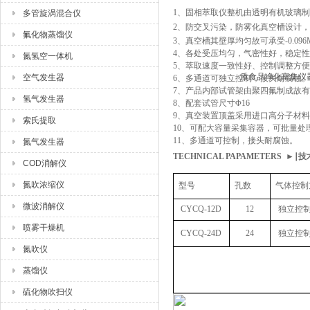
1、
固相萃取仪整机由透明
有机
玻璃制
多管旋涡混合仪
2、
防交叉污染，防雾化真空槽设计
氟化物蒸馏仪
3、
真空槽其壁厚均匀故可承受-0.09
4、
各处受压均匀，气密性好，稳定性
氮氢空一体机
5、
萃取速度一致性好、控制调整方便
空气发生器
6、
多通道可独立控制，接头耐腐蚀。
7、
产品内部试管架由聚四氟制成故有
氢气发生器
8、
配套试管尺寸Φ16
9、
真空装置顶盖采用进口高分子材料
索氏提取
10、可配大容量采集容器，可批量处
11、
多通道可控制，接头耐腐蚀。
氮气发生器
TECHNICAL PAPAMETERS ►∣
COD消解仪
氮吹浓缩仪
型
号
孔数
气体控制
微波消解仪
CYCQ-12D
12
独立控
喷雾干燥机
CYCQ-24D
24
独立控
氮吹仪
蒸馏仪
硫化物吹扫仪