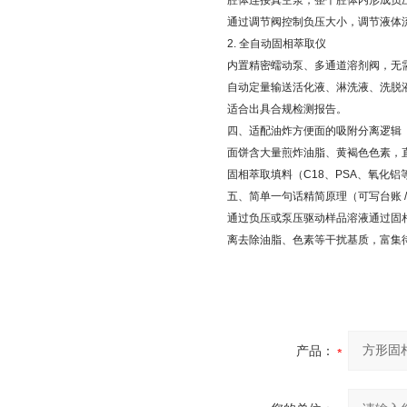
腔体连接真空泵，整个腔体内形成负
通过调节阀控制负压大小，调节液体
2. 全自动固相萃取仪
内置精密蠕动泵、多通道溶剂阀，无
自动定量输送活化液、淋洗液、洗脱
适合出具合规检测报告。
四、适配油炸方便面的吸附分离逻辑
面饼含大量煎炸油脂、黄褐色色素，
固相萃取填料（C18、PSA、氧化
五、简单一句话精简原理（可写台账 /
通过负压或泵压驱动样品溶液通过固
离去除油脂、色素等干扰基质，富集
产品：