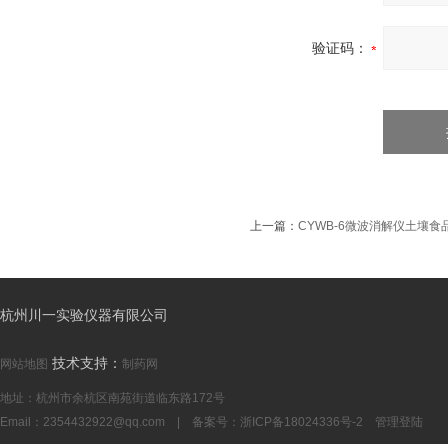
验证码：
上一篇：
CYWB-6微波消解仪土壤
杭州川一实验仪器有限公司
技术支持：
网站地图
制药网
地址：杭州市余杭区南苑街道临东路172号
Email：
2354432922@qq.com
| 备案号：
浙ICP备18024336号-2
管理登陆