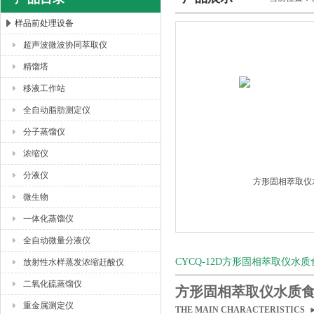
样品前处理设备
超声波微波协同萃取仪
杭州川一实验仪器有限公司
精馏塔
移液工作站
全自动脂肪测定仪
分子蒸馏仪
浓缩仪
分液仪
微生物
一体化蒸馏仪
全自动微量分液仪
CYCQ-12D方形固相萃取仪
放射性水样蒸发浓缩赶酸仪
二氧化硫蒸馏仪
方形固相萃取仪水质
重金属测定仪
THE MAIN CHARACTERISTIC