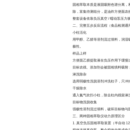
固相萃取本质是液固吸附色谱分离，
除，富集待测组分，是油炸方便面农
整套设备依靠负压真空 / 蠕动泵压
二、完整五步反应流程（食品检测通
小柱活化
用甲醇、乙腈等溶剂流过填料，润湿吸
极性。
样品上样
方便面乙腈提取液在负压作用下缓慢
目标农残、添加剂会被固相填料吸附
淋洗除杂
选用弱极性洗脱溶剂冲洗柱子，只冲
干燥除水
通入氮气吹扫小柱，除去柱内残留淋
目标物洗脱收集
强极性溶剂流过填料，破坏目标物与
三、两种固相萃取仪动力原理区分
1. 真空负压固相萃取装置（半自动 12/