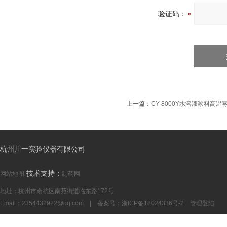
验证码：
上一篇：
CY-8000Y水溶液浆料高
杭州川一实验仪器有限公司
技术支持：
网站地图
制药网
地址：杭州市余杭区南苑街道临东路172号
Email：
2354432922@qq.com
| 备案号：
浙ICP备18024336号-2
管理登陆