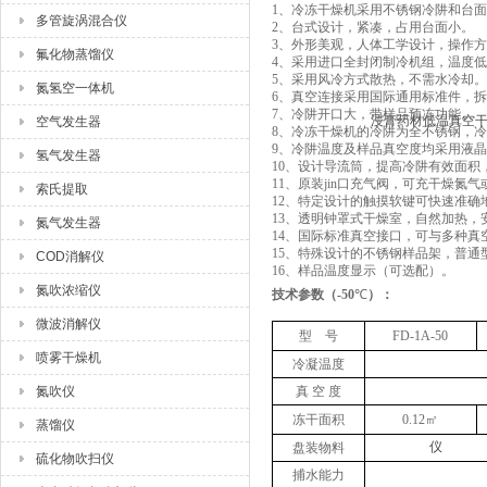
1、
冷冻干燥机采用不锈钢冷阱和台面
多管旋涡混合仪
2、
台式设计，紧凑，占用台面小。
3、
外形美观，人体工学设计，操作方
氟化物蒸馏仪
4、
采用进口全封闭制冷机组，温度低
5、
采用风冷方式散热，不需水冷却。
氮氢空一体机
6、
真空连接采用国际通用标准件，拆
7、
冷阱开口大，带样品预冻功能。
空气发生器
8、
冷冻干燥机的冷阱为全不锈钢，冷
9、
冷阱温度及样品真空度均采用
液晶
氢气发生器
10、
设计导流筒，提高冷阱有效面积
11、
原装jin口充气阀，可充干燥氮
索氏提取
12、
特定设计的触摸软键可快速准确地
13、
透明钟罩式干燥室，自然加热，
氮气发生器
14、
国际标准真空接口，可与多种真
15、
特殊设计的不锈钢样品架，普通
COD消解仪
16、
样品温度显示（可选配）。
氮吹浓缩仪
技术参数
（
-50
℃
）
：
微波消解仪
型 号
FD-1A-50
喷雾干燥机
冷凝温度
氮吹仪
真 空 度
冻干面积
0.12㎡
蒸馏仪
盘装物料
硫化物吹扫仪
捕水能力