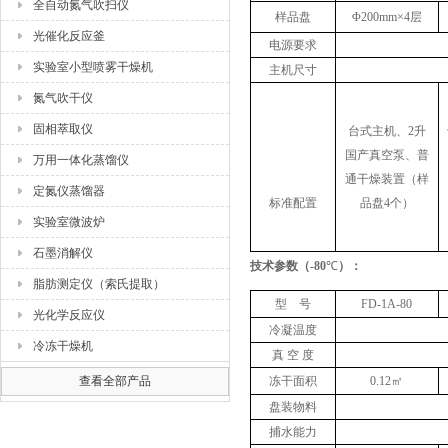
全自动氮气吹扫仪
样品盘
Φ200mm×4层
光催化反应釜
电源要求
实验室小型喷雾干燥机
主机尺寸
氮气吹干仪
固相萃取仪
台式主机、2升
国产真空泵、普
万用一体化蒸馏仪
通干燥装置（样
定氮仪蒸馏器
标准配置
品盘4个）
实验室微波炉
石墨消解仪
技术参数
（
-80
℃
）
：
脂肪测定仪（索氏提取）
型 号
FD-1A-
8
0
光化学反应仪
冷凝温度
冷冻干燥机
真 空 度
查看全部产品
冻干面积
0.12㎡
盘装物料
捕水能力