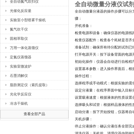
全自动氮气吹扫仪
全自动微量分液仪试
光催化反应釜
全自动微量分液器的操作步骤可以分
骤：
实验室小型喷雾干燥机
开机准备：
氮气吹干仪
检查电源和设备：确保仪器的电源线
固相萃取仪
检查仪器配件：检查各个耗材是否齐
准备试剂：确保所有待分配的试剂已
万用一体化蒸馏仪
打开电源开关：按下设备背面的电源
定氮仪蒸馏器
初始化操作：仪器会自动进行自检程
实验室微波炉
设置基本参数：进入操作界面后，根
石墨消解仪
操作过程：
选择程序或手动模式：根据实验的需
脂肪测定仪（索氏提取）
设定分液量：在程序界面中输入目标
光化学反应仪
设置吸液速度：根据液体的性质设置
冷冻干燥机
选择吸头和试管：根据样品液体的性
启动分液：按下开始按钮，仪器将自
查看全部产品
关机步骤：
停止分液操作：确认分液任务全部完
清洗仪器：关机前，清理仪器内部的