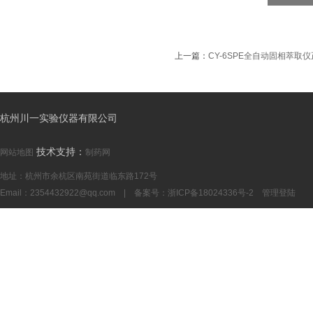
上一篇：
CY-6SPE全自动固相萃
杭州川一实验仪器有限公司
技术支持：
网站地图
制药网
地址：杭州市余杭区南苑街道临东路172号
Email：
2354432922@qq.com
| 备案号：
浙ICP备18024336号-2
管理登陆