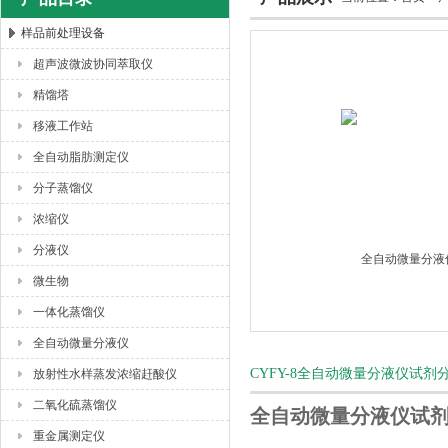
样品前处理设备
超声波微波协同萃取仪
杭州川一实验仪器有限公司
精馏塔
移液工作站
全自动脂肪测定仪
分子蒸馏仪
浓缩仪
分液仪
微生物
一体化蒸馏仪
全自动微量分液仪
CYFY-8全自动微量分液仪试
放射性水样蒸发浓缩赶酸仪
二氧化硫蒸馏仪
全自动微量分液仪试
重金属测定仪