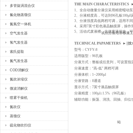
THE MAIN CHARACTERISTICS
多管旋涡混合仪
1、
全自动微量分液仪采用精密蠕动泵
氟化物蒸馏仪
2、
分液精度高，可达到96孔板100μl误
3、
分液强度高低两档可调，适用不同
氮氢空一体机
4、
采用7英寸彩色液晶触摸屏，操作
5、
活动式废液槽，方便废液排
放，可
空气发生器
氢气发生器
TECHNICAL PAPAMETERS ►∣
型号：CYFY-8
索氏提取
适用版型：96孔板
氮气发生器
分液方式：整板或任意列，可设置指
分液速度：“高-低"
两
档可调
COD消解仪
分液体积：1~2000µl
氮吹浓缩仪
分液管路：8通道
显示方式：7英寸液晶触摸屏
微波消解仪
分液精度：100µl≤1.5%（96孔板）
喷雾干燥机
辅助功能：振荡、润洗、回抽、归位
氮吹仪
蒸馏仪
硫化物吹扫仪