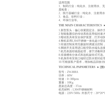
适用范围
1、制药行业：纯化水、注射用水、
度检查；
2、医疗器械行业：纯化水、注射用水
3、食品、饮料行业；
4、环保行业等。
THE MAIN CHARACTERISTIC
1.新型泵头：偏心张紧固定法，操作
2.智能集菌仪的传动系统采用低转速
3.蠕动泵具有安全保护装置，打开动
4.整机采用L304不锈钢一体化超小
5.转速控制采用无极旋转调速法控制
6.脚踏开关采用进口航空防水端头连
7.机壳表面经镜面处理，便于消毒和
8.排液槽有分体式和连机旋转式可选
9.机身所有安装口端经过防水密封处
10.可根据客户需求，增加检品回收
TECHNICAL PAPAMETERS
►
∣技
型号：ZW-808A
功率：60W
转速：0~300prm
重量：10Kg
悬架总高度：37cm
机壳材料：L304不锈钢材料
电源：220V/50Hz 外形尺寸：26*26*1