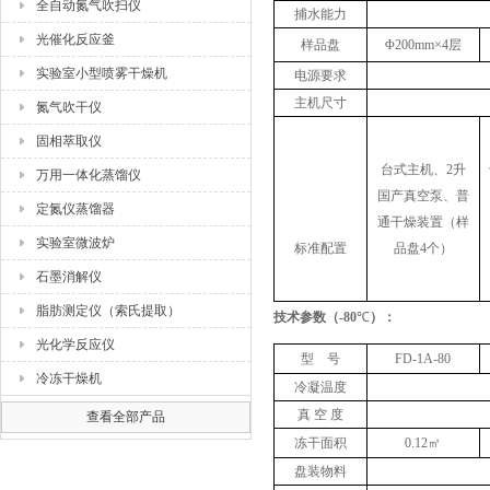
全自动氮气吹扫仪
捕水能力
光催化反应釜
样品盘
Φ200mm×4层
实验室小型喷雾干燥机
电源要求
主机尺寸
氮气吹干仪
固相萃取仪
台式主机、2升
万用一体化蒸馏仪
国产真空泵、普
定氮仪蒸馏器
通干燥装置（样
实验室微波炉
标准配置
品盘4个）
石墨消解仪
脂肪测定仪（索氏提取）
技术参数
（
-80
℃
）
：
光化学反应仪
型 号
FD-1A-
8
0
冷冻干燥机
冷凝温度
真 空 度
查看全部产品
冻干面积
0.12㎡
盘装物料