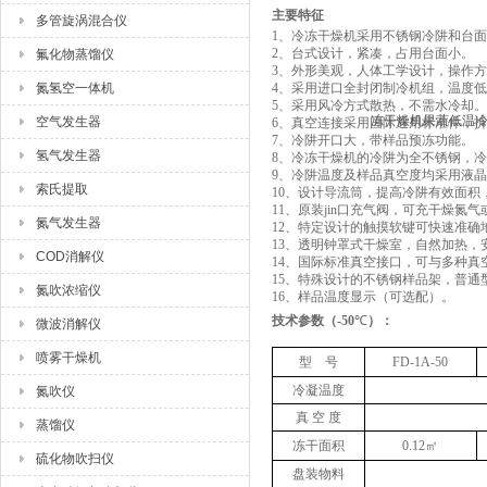
主要特征
多管旋涡混合仪
1、
冷冻干燥机采用不锈钢冷阱和台面
2、
台式设计，紧凑，占用台面小。
氟化物蒸馏仪
3、
外形美观，人体工学设计，操作方
氮氢空一体机
4、
采用进口全封闭制冷机组，温度低
5、
采用风冷方式散热，不需水冷却。
空气发生器
6、
真空连接采用国际通用标准件，拆
7、
冷阱开口大，带样品预冻功能。
氢气发生器
8、
冷冻干燥机的冷阱为全不锈钢，冷
9、
冷阱温度及样品真空度均采用
液晶
索氏提取
10、
设计导流筒，提高冷阱有效面积
11、
原装jin口充气阀，可充干燥氮
氮气发生器
12、
特定设计的触摸软键可快速准确地
13、
透明钟罩式干燥室，自然加热，
COD消解仪
14、
国际标准真空接口，可与多种真
15、
特殊设计的不锈钢样品架，普通
氮吹浓缩仪
16、
样品温度显示（可选配）。
技术参数
（
-50
℃
）
：
微波消解仪
喷雾干燥机
型 号
FD-1A-50
冷凝温度
氮吹仪
真 空 度
蒸馏仪
冻干面积
0.12㎡
硫化物吹扫仪
盘装物料