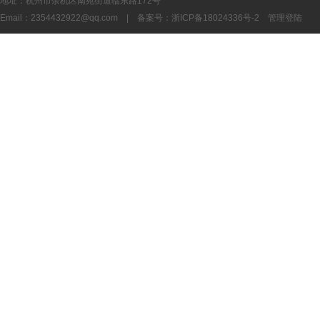
地址：杭州市余杭区南苑街道临东路172号
Email：
2354432922@qq.com
| 备案号：
浙ICP备18024336号-2
管理登陆