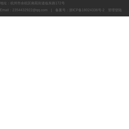
地址：杭州市余杭区南苑街道临东路172号
Email：
2354432922@qq.com
| 备案号：
浙ICP备18024336号-2
管理登陆