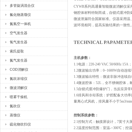
多管旋涡混合仪
CYWB系列高通量智能微波消解仪采
钢腔体材料特制而成，自锁式缓冲防
氟化物蒸馏仪
微波泄漏符合国家标准。仪器采用温、
氮氢空一体机
波环境相同，提高实验结果的一致性
空气发生器
TECHNICAL PAPAMET
氢气发生器
索氏提取
主机参数：
氮气发生器
1.1电源：220-240 VAC 50/60H
COD消解仪
1.2微波输出功率：0~1600W自动连
1.3微波输出特性：微波非脉冲连续自
氮吹浓缩仪
1.4微波腔体：52L，全不锈钢腔体
微波消解仪
1.5自锁式缓冲防爆炉门，当反应异
1.6排风和冷却系统：炉腔配备大
喷雾干燥机
量离心式风机，排风量不小于5m3/
氮吹仪
蒸馏仪
控制系统参数：
2.1控制方式：触摸屏设计，7英寸
硫化物吹扫仪
2.2温度控制范围：室温-~300℃；控温