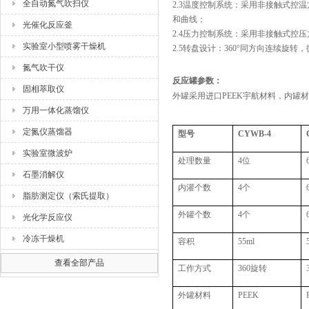
全自动氮气吹扫仪
2.3温度控制系统：采用非接触式控
和曲线；
光催化反应釜
2.4压力控制系统：采用非接触式控
实验室小型喷雾干燥机
2.5转盘设计：360°同方向连续
氮气吹干仪
反应罐参数：
固相萃取仪
外罐采用进口PEEK宇航材料，内罐材质
万用一体化蒸馏仪
定氮仪蒸馏器
型号
CYWB-4
实验室微波炉
处理数量
4位
石墨消解仪
内灌个数
4个
脂肪测定仪（索氏提取）
外罐个数
4个
光化学反应仪
冷冻干燥机
容积
55ml
查看全部产品
工作方式
360旋转
外罐材料
PEEK