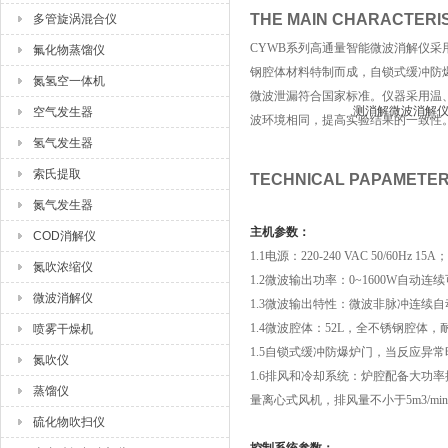
THE MAIN CHARACTER
多管旋涡混合仪
CYWB系列高通量智能微波消解仪采
氟化物蒸馏仪
钢腔体材料特制而成，自锁式缓冲防
氮氢空一体机
微波泄漏符合国家标准。仪器采用温、
空气发生器
波环境相同，提高实验结果的一致性
氢气发生器
索氏提取
TECHNICAL PAPAMET
氮气发生器
主机参数：
COD消解仪
1.1电源：220-240 VAC 50/60H
氮吹浓缩仪
1.2微波输出功率：0~1600W自动连
微波消解仪
1.3微波输出特性：微波非脉冲连续自
1.4微波腔体：52L，全不锈钢腔体
喷雾干燥机
1.5自锁式缓冲防爆炉门，当反应异
氮吹仪
1.6排风和冷却系统：炉腔配备大
蒸馏仪
量离心式风机，排风量不小于5m3/
硫化物吹扫仪