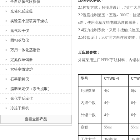
控制系统参数：
全自动氮气吹扫仪
2.1控制方式：触摸屏设计，7英寸
光催化反应釜
2.2温度控制范围：室温-~300℃；控温
实验室小型喷雾干燥机
c差，使用高精度铂电阻温度传感器
2.4压力控制系统：采用非接触式控
氮气吹干仪
2.5转盘设计：360°同方向连续
固相萃取仪
万用一体化蒸馏仪
反应罐参数：
定氮仪蒸馏器
外罐采用进口
PEEK宇航材料，内罐材
实验室微波炉
型号
CYWB-4
CYW
石墨消解仪
脂肪测定仪（索氏提取）
处理数量
4位
6位
光化学反应仪
内灌个数
4个
6个
冷冻干燥机
外罐个数
4个
6个
查看全部产品
容积
55ml
55ml
工作方式
360旋转
360