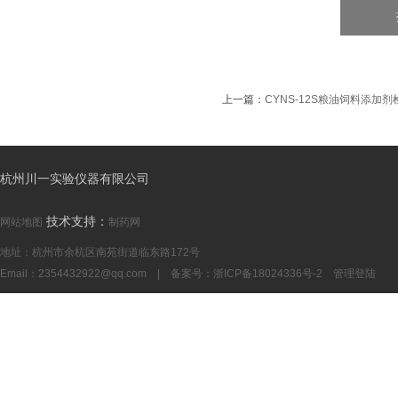
上一篇：
CYNS-12S粮油饲料添加
杭州川一实验仪器有限公司
技术支持：
网站地图
制药网
地址：杭州市余杭区南苑街道临东路172号
Email：
2354432922@qq.com
| 备案号：
浙ICP备18024336号-2
管理登陆