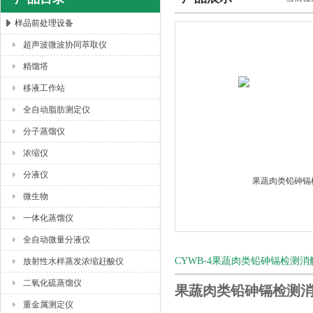
样品前处理设备
超声波微波协同萃取仪
杭州川一实验仪器有限公司
精馏塔
移液工作站
全自动脂肪测定仪
分子蒸馏仪
浓缩仪
分液仪
微生物
一体化蒸馏仪
全自动微量分液仪
CYWB-4果蔬肉类铅砷镉检测
放射性水样蒸发浓缩赶酸仪
二氧化硫蒸馏仪
果蔬肉类铅砷镉检测
重金属测定仪