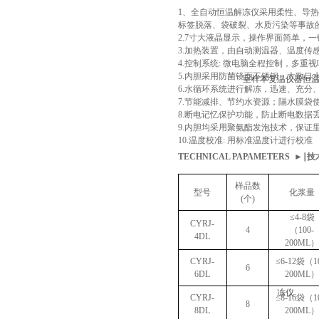
1、全自动恒温解冻仪采用柔性、导
标签脱落、袋破裂、水质污染等事故
2.7寸大液晶显示，操作界面简单，
3.加热装置，由自动测温器、温度传
4.控制系统: 微电脑全程控制，多
5.内胆采用防菌镜面不锈钢，大敞口
6.水循环系统进行解冻，迅速、充分
7.节能减排、节约水资源；隔水膜袋
8.断电记忆保护功能，防止断电数据
9.内胆均采用聚氨酯发泡技术，保证
10.温度校准: 用标准温度计进行校准
TECHNICAL PAPAMETERS ►∣
样品数
型号
化浆量
(个)
≤4-8袋
CYRJ-
4
（100-
4DL
200ML
CYRJ-
≤6-12袋（1
6
6DL
200ML
CYRJ-
≤8-16袋（1
8
8DL
200ML