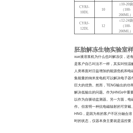
≤10-20袋
CYRJ-
10
（100-
10DL
200ML
≤12-24袋
CYRJ-
12
（100-
12DL
200ML
胚胎解冻生物实验室
xue
液溶浆机为什么也叫解冻仪，还
是客户自己叫法不一样，其实叫恒温解
人类将面对日益增加的能源危机和电
集能量的纳米发电机可以解决电子器
巨大的优势。然而，TENG输出的功
解决低输出的问题。作为HNGs中重
以作为自驱动监测器。另一方面，电
作。但发明一种抗电磁辐射的可穿戴
HNG，是因为有的客户不区分融合溶
时的状态，仪器本身主要就是温控要