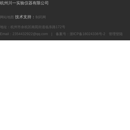
杭州川一实验仪器有限公司
技术支持：
网站地图
制药网
地址：杭州市余杭区南苑街道临东路172号
Email：
2354432922@qq.com
| 备案号：
浙ICP备18024336号-2
管理登陆