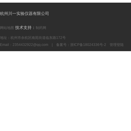
杭州川一实验仪器有限公司
技术支持：
网站地图
制药网
地址：杭州市余杭区南苑街道临东路172号
Email：
2354432922@qq.com
| 备案号：
浙ICP备18024336号-2
管理登陆