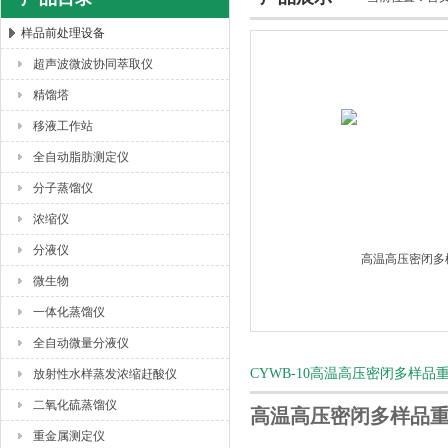
样品前处理设备
超声波微波协同萃取仪
杭州川一实验仪器有限公司
精馏塔
移液工作站
全自动脂肪测定仪
分子蒸馏仪
浓缩仪
分液仪
微生物
一体化蒸馏仪
全自动微量分液仪
CYWB-10高温高压密闭多样
放射性水样蒸发浓缩赶酸仪
二氧化硫蒸馏仪
高温高压密闭多样品
重金属测定仪