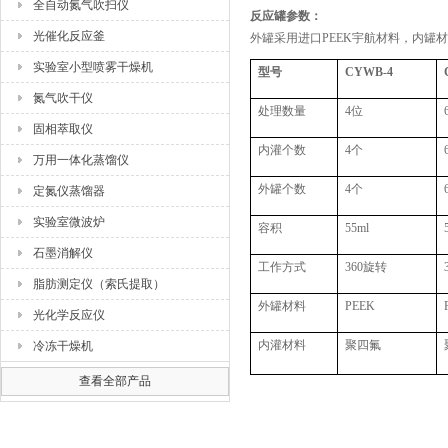
全自动氮气吹扫仪
反应罐参数：
光催化反应釜
外罐采用进口PEEK宇航材料，内罐材质
实验室小型喷雾干燥机
型号
CYWB-4
氮气吹干仪
处理数量
4位
固相萃取仪
内灌个数
4个
万用一体化蒸馏仪
外罐个数
4个
定氮仪蒸馏器
实验室微波炉
容积
55ml
石墨消解仪
工作方式
360旋转
脂肪测定仪（索氏提取）
外罐材料
PEEK
光化学反应仪
内灌材料
聚四氟
冷冻干燥机
查看全部产品