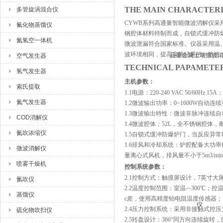
THE MAIN CHARACTE
多管旋涡混合仪
CYWB系列高通量智能微波消解仪采
氟化物蒸馏仪
钢腔体材料特制而成，自锁式缓冲防
氮氢空一体机
微波泄漏符合国家标准。仪器采用温、
波环境相同，提高实验结果的一致性
空气发生器
TECHNICAL PAPAMET
氢气发生器
主机参数：
索氏提取
1.1电源：220-240 VAC 50/60H
氮气发生器
1.2微波输出功率：0~1600W自动连
1.3微波输出特性：微波非脉冲连续自
COD消解仪
1.4微波腔体：52L，全不锈钢腔体
氮吹浓缩仪
1.5自锁式缓冲防爆炉门，当反应异
1.6排风和冷却系统：炉腔配备大
微波消解仪
量离心式风机，排风量不小于5m3/
喷雾干燥机
控制系统参数：
2.1控制方式：触摸屏设计，7英寸
氮吹仪
2.2温度控制范围：室温-~300℃；控温
蒸馏仪
c差，使用高精度铂电阻温度传感器
2.4压力控制系统：采用非接触式控
硫化物吹扫仪
2.5转盘设计：360°同方向连续