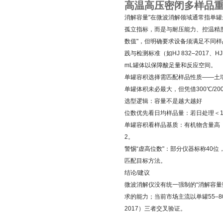
高温高压密闭多样品
消解容量"在微波消解领域通常指单罐
孤立指标，而是与耐压能力、控温精度、
数值"，但明确要求设备须满足不同样
践与检测标准（如HJ 832–2017
mL罐体以保障酸足量和反应空间。
单罐容积选择需匹配样品性质——土壤/
单罐体积未必最大，但凭借300℃/200
选型逻辑：容量不是越大越好
位数优先看日均样品量：若日处理＜10
单罐容积看样品基质：有机物含量高（如
2。
警惕“虚高位数"：部分仪器标称40
匹配目标方法。
结论/建议
微波消解仪没有统一强制的“消解容量数
求的能力；当前市场主流以单罐55–8
2017）三者交叉验证。