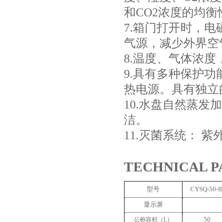
和CO2浓度的
7.箱门打开时，
气源，减少外界
8.温度、气体浓
9.具有多种保护
热电源。具有独立
10.水盘自然蒸发
洁。
11.灭菌系统： 
TECHNICAL 
型号
CYSQ
-50-II
显示屏
50
公称容积（
L）