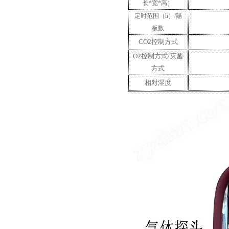
长*宽*高）
定时范围（
h）/隔
板数
CO2控制方式
O2控制方式/灭菌
方式
相对
湿
度