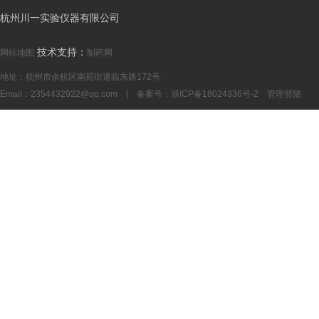
杭州川一实验仪器有限公司
技术支持：
网站地图
制药网
地址：杭州市余杭区南苑街道临东路172号
Email：
2354432922@qq.com
| 备案号：
浙ICP备18024336号-2
管理登陆