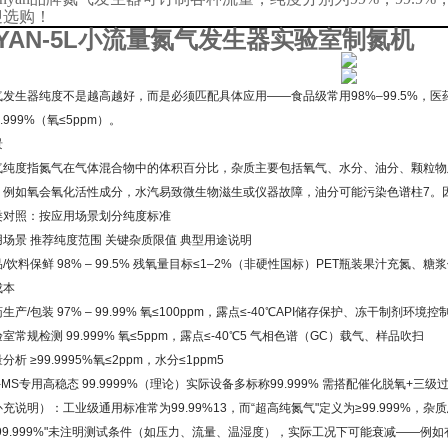
迎选购！
YAN-5L小流量氮气发生器实验室制氮机
气发生器纯度不是越高越好，而是必须匹配具体应用——食品级常用98%–99.5%，医药/
9.999%（氧≤5ppm）。
景
气纯度指氮气在气体混合物中的体积百分比，杂质主要包括氧气、水分、油分、颗粒物
：例如氧会氧化活性成分，水汽易致微生物滋生或仪器故障，油分可能污染色谱柱7。因此
类对照：按应用场景划分纯度标准
用场景 推荐纯度范围 关键杂质限值 典型用途说明
/饮料保鲜 98% – 99.5% 残氧量目标≤1–2%（非硬性国标）PET瓶装果汁充
成本
生产/包装 97% – 99.99% 氧≤100ppm，露点≤-40℃API储存保护、冻干制
室常规检测 99.999% 氧≤5ppm，露点≤-40℃5 气相色谱（GC）载气、样品吹扫
分析 ≥99.9995%氧≤2ppm，水分≤1ppm5
-MS专用高稳态 99.9999%（理论）实际设备多标称99.999% 需搭配催化脱氧+三级
充说明）：工业级通用标准常为99.99%13，而“超高纯氮气"定义为≥99.999%
“99.999%"未注明测试条件（如压力、流量、温湿度），实际工况下可能衰减——例如