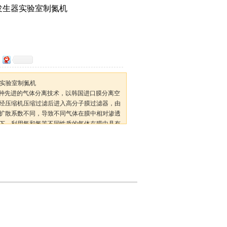
气发生器实验室制氮机
器实验室制氮机
是一种先进的气体分离技术，以韩国进口膜分离空
经压缩机压缩过滤后进入高分子膜过滤器，由
扩散系数不同，导致不同气体在膜中相对渗透
下，利用氧和氮等不同性质的气体在膜中具有
分离。和其它制氮设备相比它具有结构更为简
、维护量