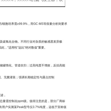
细胞培养需≥99.9%，而GC-MS等痕量分析则要求
及碳氢化合物。不同行业对杂质的敏感度差异极
，“适用性"远比“绝对数值"重要。
氮、糖浆储罐惰化、管道吹扫；过高纯度不增效，反抬高能
剂环境控制、无菌灌装；强调长期稳定性与露点控制
过滤，
，杂质总量需控制在ppm级。值得注意的是，部分厂商标
有用户实测某Peak型号仅3.7%纯度，远低于宣称值