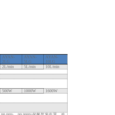
AYAN-
AYAN-
AYAN-
2LG
5LG
10LG
2L/min
5L/min
10L/min
500W
1000W
1600W
，
99.99%
，
99.999%
的氮气发生器，欢