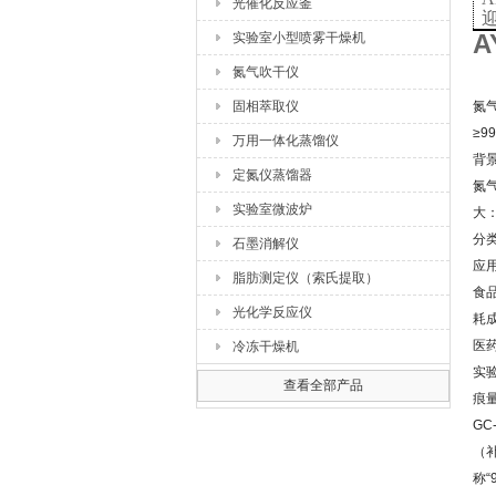
光催化反应釜
A
实验室小型喷雾干燥机
氮气吹干仪
固相萃取仪
氮
≥9
万用一体化蒸馏仪
背
定氮仪蒸馏器
氮
实验室微波炉
大
分
石墨消解仪
应
脂肪测定仪（索氏提取）
食品
光化学反应仪
耗
医药
冷冻干燥机
实验
查看全部产品
痕量
GC
（补
称