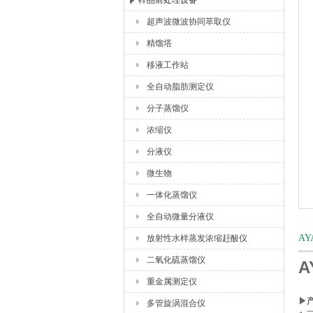
样品前处理设备
超声波微波协同萃取仪
杭州川一实验仪器有限公司
精馏塔
移液工作站
全自动脂肪测定仪
分子蒸馏仪
浓缩仪
分液仪
微生物
一体化蒸馏仪
全自动微量分液仪
A
放射性水样蒸发浓缩赶酸仪
二氧化硫蒸馏仪
A
重金属测定仪
▶
多管旋涡混合仪