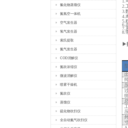
1.
氟化物蒸馏仪
2.
3.
氮氢空一体机
4.
5.
空气发生器
6.
7.
氢气发生器
8.
索氏提取
▶
氮气发生器
COD消解仪
氮吹浓缩仪
微波消解仪
喷雾干燥机
氮吹仪
蒸馏仪
硫化物吹扫仪
全自动氮气吹扫仪
A