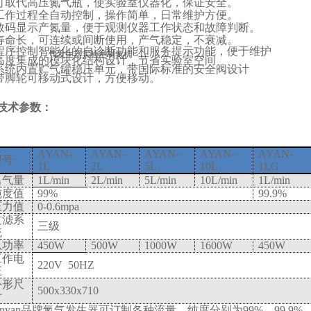
可取代高压氮气瓶，使实验室仪器化，保证安全。
工作过程全自动控制，操作简单，日常维护方便。
数码显示产氮量，便于观测仪器工作状态和故障判断。
寿命长，可连续或间断使用，产气稳定，不衰减。
程序控制智能化的自诊断功能和服务提示功能，便于维护
高度集成的模块化结构设计，节省实验室空间
系统内置贮气罐稳压单元，带国际标准的安全阀设计
带脚轮可移动式设计，方便移动。
技术参数：
AYAN-
AYAN-
AYAN-
AYAN-
AYAN-
型号
1L
2L
5L
10L
1LG
出气量
1L/min
2L/min
5L/min
10L/min
1L/min
纯度值
99%
99.9%
压力值
0-0.6mpa
过滤系
三级
统
总功率
450W
500W
1000W
1600W
450W
工作电
220V 50HZ
压
外形尺
500x330x710
寸
nyan
品牌氮气发生器可订制各种流量，纯度分别为
99%
，
99.9%