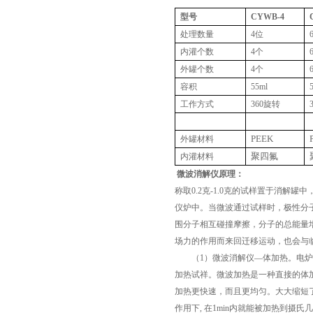
型号
CYWB-4
处理数量
4位
内灌个数
4个
外罐个数
4个
容积
55ml
工作方式
360旋转
PEEK
外罐材料
聚四氟
内灌材料
微波消解仪原理：
称取0.2克-1.0克的试样置于消解罐
仪炉中。当微波通过试样时，极性分子随
围分子相互碰撞摩擦，分子的总能量
场力的作用而来回迁移运动，也会与
（1）微波消解仪—体加热。电炉加
加热试祥。微波加热是一种直接的体
加热更快速，而且更均匀。大大缩短了
作用下, 在1min内就能被加热到摄氏几