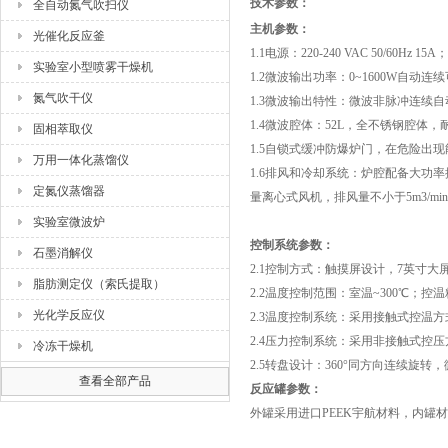
技术参数：
全自动氮气吹扫仪
主机参数：
光催化反应釜
1.1电源：220-240 VAC 50/60H
实验室小型喷雾干燥机
1.2微波输出功率：0~1600W自动连
氮气吹干仪
1.3微波输出特性：微波非脉冲连续自
1.4微波腔体：52L，全不锈钢腔体
固相萃取仪
1.5自锁式缓冲防爆炉门，在危险出
万用一体化蒸馏仪
1.6排风和冷却系统：炉腔配备大
定氮仪蒸馏器
量离心式风机，排风量不小于5m3/
实验室微波炉
控制系统参数：
石墨消解仪
2.1控制方式：触摸屏设计，7英寸
脂肪测定仪（索氏提取）
2.2温度控制范围：室温
~
300℃；控温
光化学反应仪
2.3温度控制系统：采用接触式控
2.4压力控制系统：采用非接触式控
冷冻干燥机
2.5转盘设计：360°同方向连续
查看全部产品
反应罐参数：
外罐采用进口
PEEK宇航材料，内罐材