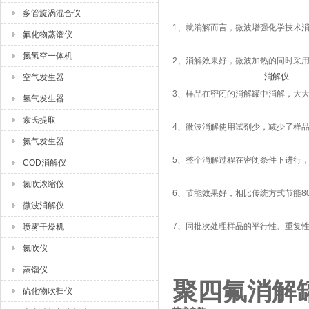
多管旋涡混合仪
1、就消解而言，微波增强化学技术消
氟化物蒸馏仪
氮氢空一体机
2、消解效果好，微波加热的同时采
空气发生器
3、样品在密闭的消解罐中消解，大
氢气发生器
索氏提取
4、微波消解使用试剂少，减少了样
氮气发生器
5、整个消解过程在密闭条件下进行
COD消解仪
氮吹浓缩仪
6、节能效果好，相比传统方式节能8
微波消解仪
7、同批次处理样品的平行性、重复
喷雾干燥机
氮吹仪
蒸馏仪
聚四氟消解
硫化物吹扫仪