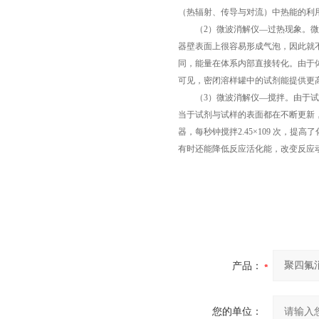
（热辐射、传导与对流）中热能的利
（2）微波消解仪—过热现象。微波
器壁表面上很容易形成气泡，因此就
同，能量在体系内部直接转化。由于体
可见，密闭溶样罐中的试剂能提供更
（3）微波消解仪—搅拌。由于试剂
当于试剂与试样的表面都在不断更新
器，每秒钟搅拌2.45×109 次
有时还能降低反应活化能，改变反应
产品：
您的单位：