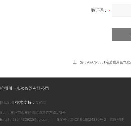
验证码：
上一篇：
AYAN-35L1液质联用氮气
杭州川一实验仪器有限公司
技术支持：
网站地图
制药网
地址：杭州市余杭区南苑街道临东路172号
Email：
2354432922@qq.com
| 备案号：
浙ICP备18024336号-2
管理登陆