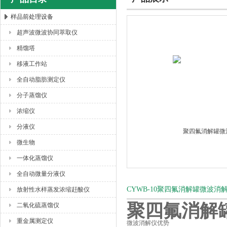
样品前处理设备
超声波微波协同萃取仪
杭州川一实验仪器有限公司
精馏塔
移液工作站
全自动脂肪测定仪
分子蒸馏仪
浓缩仪
分液仪
微生物
一体化蒸馏仪
全自动微量分液仪
CYWB-10聚四氟消解罐微波
放射性水样蒸发浓缩赶酸仪
聚四氟消解
二氧化硫蒸馏仪
重金属测定仪
微波消解仪优势