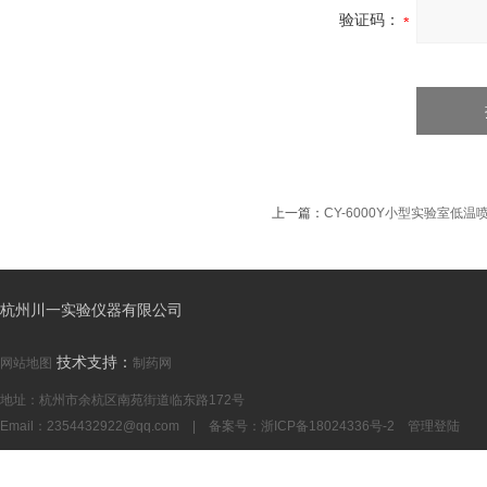
验证码：
上一篇：
CY-6000Y小型实验室低温
杭州川一实验仪器有限公司
技术支持：
网站地图
制药网
地址：杭州市余杭区南苑街道临东路172号
Email：
2354432922@qq.com
| 备案号：
浙ICP备18024336号-2
管理登陆