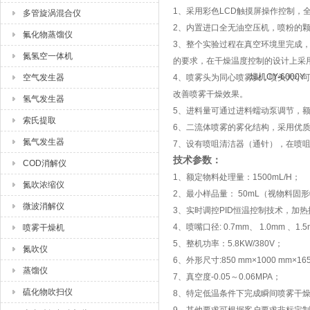
1、采用彩色LCD触摸屏操作控制，
多管旋涡混合仪
2、内置进口全无油空压机，喷粉的
氟化物蒸馏仪
3、整个实验过程在真空环境里完成
氮氢空一体机
的要求，在干燥温度控制的设计上采用
空气发生器
4、喷雾头为同心喷雾头，喷头大小
改善喷雾干燥效果。
氢气发生器
5、进料量可通过进料蠕动泵调节，额
索氏提取
6、二流体喷雾的雾化结构，采用优
氮气发生器
7、设有喷咀清洁器（通针），在喷
技术参数：
COD消解仪
1、额定物料处理量：1500mL/H；
氮吹浓缩仪
2、最小样品量： 50mL（视物料固
微波消解仪
3、实时调控PID恒温控制技术，加热
4、喷嘴口径: 0.7mm、 1.0mm 、
喷雾干燥机
5、整机功率：5.8KW/380V；
氮吹仪
6、外形尺寸:850 mm×1000 mm×16
蒸馏仪
7、真空度-0.05～0.06MPA；
硫化物吹扫仪
8、特定低温条件下完成瞬间喷雾干