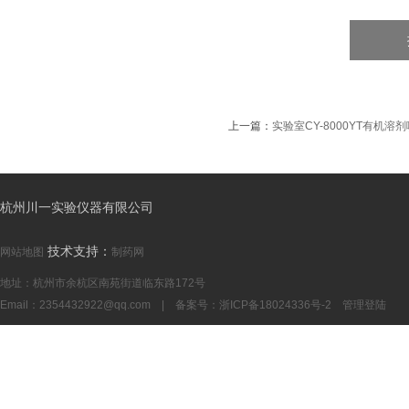
上一篇：
实验室CY-8000YT有机溶
杭州川一实验仪器有限公司
技术支持：
网站地图
制药网
地址：杭州市余杭区南苑街道临东路172号
Email：
2354432922@qq.com
| 备案号：
浙ICP备18024336号-2
管理登陆