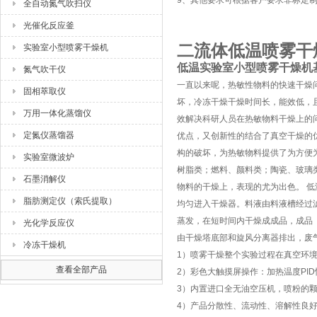
9、其他要求可根据客户要求非标定
全自动氮气吹扫仪
光催化反应釜
二流体低温喷雾干燥机
实验室小型喷雾干燥机
低温实验室小型喷雾干燥机
氮气吹干仪
一直以来呢，热敏性物料的快速干燥
固相萃取仪
坏，冷冻干燥干燥时间长，能效低，
万用一体化蒸馏仪
效解决科研人员在热敏物料干燥上的问
定氮仪蒸馏器
优点，又创新性的结合了真空干燥的
构的破坏，为热敏物料提供了为方便
实验室微波炉
树脂类；燃料、颜料类；陶瓷、玻璃
石墨消解仪
物料的干燥上，表现的尤为出色。 
脂肪测定仪（索氏提取）
均匀进入干燥器。料液由料液槽经过
蒸发，在短时间内干燥成成品，成品
光化学反应仪
由干燥塔底部和旋风分离器排出，废
冷冻干燥机
1）喷雾干燥整个实验过程在真空环
查看全部产品
2）彩色大触摸屏操作：加热温度PI
3）内置进口全无油空压机，喷粉的
4）产品分散性、流动性、溶解性良好