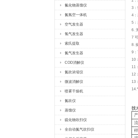
2
氟化物蒸馏仪
3
氮氢空一体机
4
5
空气发生器
6
氢气发生器
7 
索氏提取
8
9
氮气发生器
1
COD消解仪
1
氮吹浓缩仪
1
微波消解仪
1
1
喷雾干燥机
氮吹仪
技
蒸馏仪
硫化物吹扫仪
全自动氮气吹扫仪