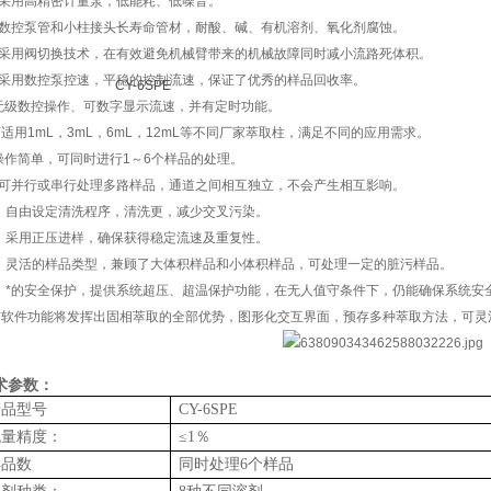
：采用高精密计量泵，低能耗、低噪音。
：数控泵管和小柱接头长寿命管材，耐酸、碱、有机溶剂、氧化剂腐蚀。
：采用阀切换技术，在有效避免机械臂带来的机械故障同时减小流路死体积。
：采用数控泵控速，平稳的控制流速，保证了优秀的样品回收率。
. 无级数控操作、可数字显示流速，并有定时功能。
可适用1mL，3mL，6mL，12mL等不同厂家萃取柱，满足不同的应用需求。
. 操作简单，可同时进行1～6个样品的处理。
：可并行或串行处理多路样品，通道之间相互独立，不会产生相互影响。
0：自由设定清洗程序，清洗更，减少交叉污染。
1：采用正压进样，确保获得稳定流速及重复性。
2：灵活的样品类型，兼顾了大体积样品和小体积样品，可处理一定的脏污样品。
3：*的安全保护，提供系统超压、超温保护功能，在无人值守条件下，仍能确保系统安
4.*软件功能将发挥出固相萃取的全部优势，图形化交互界面，预存多种萃取方法，可
术参数：
产品型号
CY-6SPE
流量精度：
≤1％
样品数
同时处理6个样品