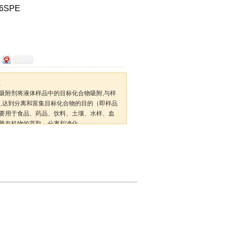
6SPE
E
吸附剂将液体样品中的目标化合物吸附,与样
 ,达到分离和富集目标化合物的目的（即样品
要用于食品、药品、饮料、土壤、水样、血
量有机物的萃取、分离和净化。
。