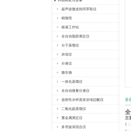
样品前处理设备
超声波微波协同萃取仪
杭州川一实验仪器有限公司
精馏塔
移液工作站
全自动脂肪测定仪
分子蒸馏仪
浓缩仪
分液仪
微生物
一体化蒸馏仪
全自动微量分液仪
全
放射性水样蒸发浓缩赶酸仪
二氧化硫蒸馏仪
全
重金属测定仪
主
1
多管旋涡混合仪