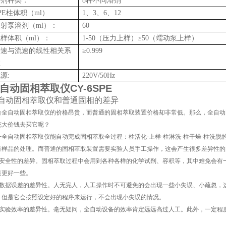
溶剂种类：
8种不同溶剂
PE柱体积（ml）
1、3、6、12
射泵溶剂（ml）：
60
样体积（ml）：
1-50（压力上样）≥50（蠕动泵上样）
转速与流速的线性相关系
≥0.999
数
源:
220V/50Hz
自动固相萃取仪CY-6SPE
自动固相萃取仪和普通固相的差异
台全自动固相萃取仪的价格昂贵，而普通的固相萃取装置价格却非常低。那么，全自动
花大价钱去买它呢？
一全自动固相萃取仪能自动完成固相萃取全过程：柱活化-上样-柱淋洗-柱干燥-柱洗
量样品的处理。而普通的固相萃取装置需要实验人员手工操作，这会产生很多差异性的
、安全性的差异。固相萃取过程中会用到各种各样的化学试剂、容积等，其中难免会有
是更好一些。
、数据误差的差异性。人无完人，人工操作时不可避免的会出现一些小失误、小疏忽，这
，但是它会按照设定好的程序来运行，不会出现小失误的情况。
、实验效率的差异性。毫无疑问，全自动设备的效率肯定远远高过人工。此外，一定程
。