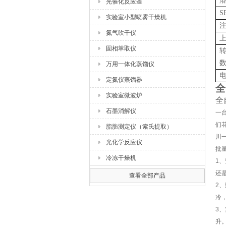
光催化反应釜
S
实验室小型喷雾干燥机
注
氮气吹干仪
上
固相萃取仪
万用一体化蒸馏仪
电
定氮仪蒸馏器
全
实验室微波炉
全
石墨消解仪
一
们
脂肪测定仪（索氏提取）
川
光化学反应仪
批
冷冻干燥机
1
还
查看全部产品
2
冷
3
升