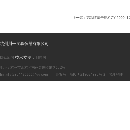
上一篇：
高温喷雾干燥机CY-5000Y
杭州川一实验仪器有限公司
技术支持：
网站地图
制药网
地址：杭州市余杭区南苑街道临东路172号
Email：
2354432922@qq.com
| 备案号：
浙ICP备18024336号-2
管理登陆