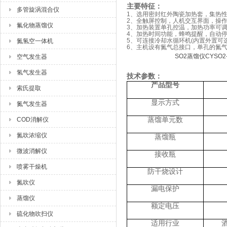
主要特征：
多管旋涡混合仪
1、选用密封红外陶瓷加热套，集热
2、全触屏控制，人机交互界面，操
氟化物蒸馏仪
3、加热装置单孔控温，加热功率可调
4、加热时间功能，蜂鸣提醒，自动
5、可连接冷却水循环机(内置外置可
氮氢空一体机
6、主机设有氮气总接口，单孔的氮
空气发生器
氢气发生器
技术参数：
产品型号
索氏提取
显示方式
氮气发生器
COD消解仪
蒸馏单元数
氮吹浓缩仪
蒸馏瓶
微波消解仪
接收瓶
喷雾干燥机
防干烧设计
氮吹仪
漏电保护
蒸馏仪
额定电压
硫化物吹扫仪
适用行业