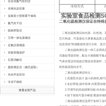
全自动氮气吹扫仪
冷却方式
光催化反应釜
实验室食品检测SO
实验室小型喷雾干燥机
二氧化硫检测仪保证在特殊
氮气吹干仪
固相萃取仪
二氧化硫检测仪由光源、比色池、高
万用一体化蒸馏仪
芯片构成，可直接在大屏幕液晶屏上
信息系统"终端数据库进行分析。该
定氮仪蒸馏器
二氧化硫检测仪是一种工业用高灵敏
实验室微波炉
式微处理器控制，配合大规模数字集
石墨消解仪
气体浓度达到或超过预设浓度值时，
机性能居国内水平。
脂肪测定仪（索氏提取）
二氧化硫检测仪特点：
光化学反应仪
1.高度防水设计 超小的体积,精巧
冷冻干燥机
2.友好界面,操作简单 内置震动报
3.可调节的高低报警功能 内含技
查看全部产品
4.按下按钮可显示峰值 数据存储
二氧化硫检测仪适用于各种工业环