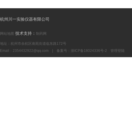
杭州川一实验仪器有限公司
技术支持：
网站地图
制药网
地址：杭州市余杭区南苑街道临东路172号
Email：
2354432922@qq.com
| 备案号：
浙ICP备18024336号-2
管理登陆