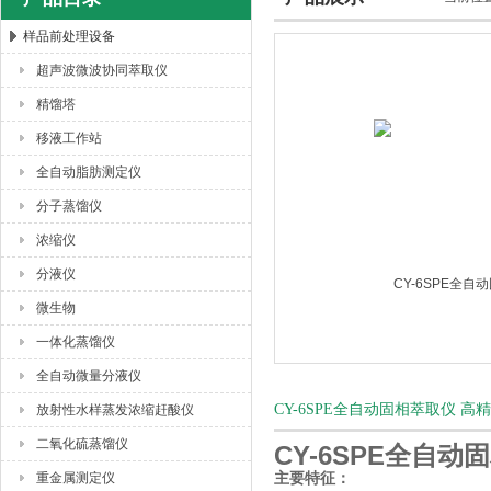
样品前处理设备
超声波微波协同萃取仪
杭州川一实验仪器有限公司
精馏塔
移液工作站
全自动脂肪测定仪
分子蒸馏仪
浓缩仪
分液仪
微生物
一体化蒸馏仪
全自动微量分液仪
CY-6SPE全自动固相萃取仪 
放射性水样蒸发浓缩赶酸仪
二氧化硫蒸馏仪
CY-6SPE全自
重金属测定仪
主要特征：