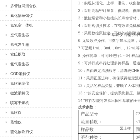
1：实现从活化、上样、淋洗、收集
多管旋涡混合仪
2：采用高精密计量泵，低能耗、低
氟化物蒸馏仪
3：数控泵管和小柱接头长寿命管材
氮氢空一体机
4：采用阀切换技术，在有效避免机
5：采用数控泵控速，平稳的控制流
空气发生器
6. 无级数控操作、可数字显示流速
氢气发生器
7 可适用1mL，3mL，6mL，12
索氏提取
8. 操作简单，可同时进行1～6个样
9：可并行或串行处理多路样品，通
氮气发生器
10：自由设定清洗程序，清洗更CH
COD消解仪
11：采用正压进样，确保获得稳定流
氮吹浓缩仪
12：灵活的样品类型，兼顾了大体
微波消解仪
13：*的安全保护，提供系统超压、
14.*软件功能将发挥出固相萃取的
喷雾干燥机
技术参数：
氮吹仪
产品型号
C
流量精度：
≤
蒸馏仪
样品数
同
硫化物吹扫仪
溶剂种类：
8