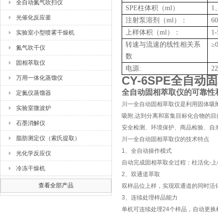
全自动氮气吹扫仪
SPE柱体积（ml）
1
光催化反应釜
注射泵溶剂（ml）：
60
上样体积（ml）：
1
实验室小型喷雾干燥机
转速与流速的线性相关系
≥0
氮气吹干仪
数
固相萃取仪
电源:
2
CY-6SPE全自
万用一体化蒸馏仪
全自动固相萃取仪的可靠性
定氮仪蒸馏器
川一全自动固相萃取仪是利用固体吸
实验室微波炉
吸附,达到分离和富集目标化合物的
石墨消解仪
安全检测、环境保护、商品检验、自
脂肪测定仪（索氏提取）
川一全自动固相萃取仪的技术特点
1、全自动操作模式
光化学反应仪
自动完成固相萃取全过程：柱活化-上
冷冻干燥机
2、双通道萃取
查看全部产品
双样品位上样，实现双通道的同时活
3、连续处理样品能力
单机可连续处理24个样品，自动更换