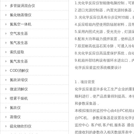
1.光化学反应仪智能微电脑控制，可
多管旋涡混合仪
2.进口光源控制器，内置光源转换器
氟化物蒸馏仪
3. 光化学反应仪具有分步定时功能，
氮氢空一体机
4.反应暗箱内壁使用防辐射材料，且
5.采用内照式光源，受光充分，灯源
空气发生器
6.配有大功率磁力搅拌装置，使样品
氢气发生器
7.双层耐高低温石英冷阱，可通入冷
索氏提取
8.光化学反应仪高温度保护系统，自
9.机箱外部结构设有循环水进出口，
氮气发生器
化学反应釜监控系统概要设计
COD消解仪
氮吹浓缩仪
1．项目背景
微波消解仪
化学反应釜是许多化工生产企业的重
顺利进行，使产品质量得到提高。本
喷雾干燥机
和参数采集器，
氮吹仪
本模拟项目的监控中心由4台PC机
蒸馏仪
台PC机。 参数采集器是设置在化
监控中心 客户机 客户机 服务器 通
硫化物吹扫仪
把接收到的参数存入相关数据库表中