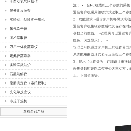
全自动氮气吹扫仪
注： •一台PC机模拟三个参数的采
光催化反应釜
通信客户机采用轮循方式读取三个参
2．功能要求 •通信客户机每隔10
实验室小型喷雾干燥机
通信客户机接收参数后把其保存在对
氮气吹干仪
参数当前数值。 •管理员可以通过
固相萃取仪
红色、闪烁显示）。 •
万用一体化蒸馏仪
管理员可以通过客户机上的操作界面来
系统能用曲线形式表示反应釜三个参
定氮仪蒸馏器
3．提示（仅作参考，详细设计由项目
实验室微波炉
采集参数时是以监控中心为主动方，
石墨消解仪
上、下限值表等。
脂肪测定仪（索氏提取）
光化学反应仪
冷冻干燥机
查看全部产品