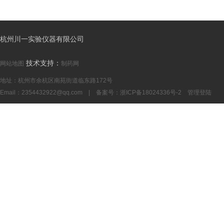
杭州川一实验仪器有限公司
技术支持：
网站地图
制药网
地址：杭州市余杭区南苑街道临东路172号
Email：
2354432922@qq.com
| 备案号：
浙ICP备18024336号-2
管理登陆