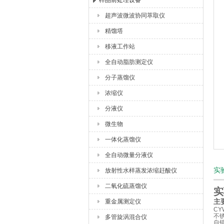
样品前处理设备
超声波微波协同萃取仪
杭州川一实验仪器有限公司
精馏塔
移液工作站
全自动脂肪测定仪
分子蒸馏仪
浓缩仪
分液仪
微生物
一体化蒸馏仪
全自动微量分液仪
实
放射性水样蒸发浓缩赶酸仪
二氧化硫蒸馏仪
实
重金属测定仪
主
C
不
多管旋涡混合仪
自