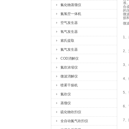
准
氟化物蒸馏仪
合
的
氮氢空一体机
微
损
空气发生器
微
氢气发生器
1
索氏提取
氮气发生器
2
COD消解仪
3
氮吹浓缩仪
微波消解仪
4
喷雾干燥机
5
氮吹仪
蒸馏仪
6
硫化物吹扫仪
7
全自动氮气吹扫仪