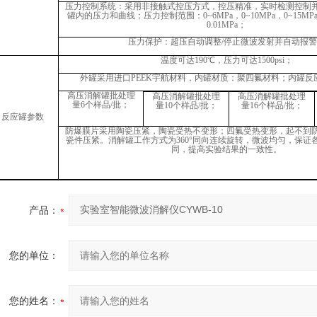
压力控制系统：采用非接触式控压方式，控压精准，实时检测控制
罐内的压力和曲线；压力控制范围：
0~6MPa，0~10MPa，0~1
0.01MPa；
压力保护：超压自动调整
/停止微波发射并自动报
温度可达
190
℃，压力可达1500psi；
外罐采用进口
PEEK宇航材料，内罐材质：聚四氟材料；内罐反
高压消解罐批处理
高压消解罐批处理
高压消解罐批处理
量
6个样品/批；
量
10个样品/批；
量
16个样品/批；
反应罐参数
防爆膜片采用陶瓷压紧，陶瓷受热不变形；四氟受热变形，起不到
瓷件压紧。消解罐工作方式为
360°同向连续旋转，微波均匀，保证
同，提高实验结果的一致性。
产品：
您的单位：
您的姓名：