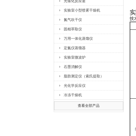
光催化反应釜
实验室小型喷雾干燥机
实
技
氮气吹干仪
固相萃取仪
万用一体化蒸馏仪
定氮仪蒸馏器
实验室微波炉
石墨消解仪
脂肪测定仪（索氏提取）
光化学反应仪
冷冻干燥机
查看全部产品