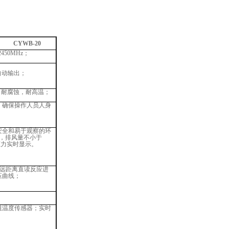
CYWB-20
2450MHz；
%自动输出；
；耐腐蚀，耐高温；
，确保操作人员人身
安全和易于观察的环
，排风量不小于
压力实时显示。
示，远距离直读反应进
压曲线；
阻温度传感器；实时
；