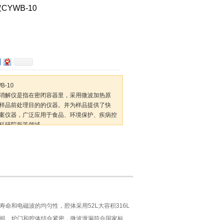
YWB-10
-10
波消解仪是指在密闭容器里，采用微波加热原
样品前处理目的的仪器。并为样品提供了快
案仪器，广泛应用于食品、环境保护、疾病控
科研院所等领域。
命和电磁波的均匀性，腔体采用52L大容积316L
损，炉门和腔体结合紧密，微波泄漏符合国家标