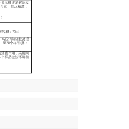
并显示微波消解反应
5MPa可选；控压精度：
警；
应容积：
75
ml；
高压消解罐批处理
量
20个样品/批；
防爆膜作用，采用陶
各个样品微波环境相