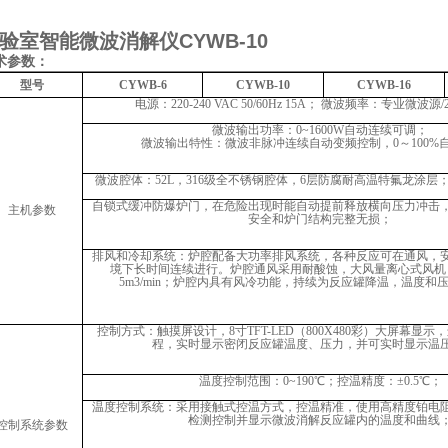
验室智能微波消解仪CYWB-10
术参数：
型号
CYWB-6
CYWB-10
CYWB-16
电源：
220-240 VAC 50/60Hz 15A； 微波频率：专业微波源/
微波输出功率：
0~1600W自动连续可调；
微波输出特性：微波非脉冲连续自动变频控制，
0～100
微波腔体：
52L，316级全不锈钢腔体，6层防腐耐高温特氟龙涂层
自锁式缓冲防爆炉门，在危险出现时能自动提前释放横向压力冲击
主机参数
安全和炉门结构完整无损；
排风和冷却系统：炉腔配备大功率排风系统，各种反应可在通风，
境下长时间连续进行。炉腔通风采用耐酸蚀，大风量离心式风机
5m3/min；炉腔内具有风冷功能，持续为反应罐降温，温度和
控制方式：触摸屏设计，
8寸TFT-LED（800X480彩）大屏幕显
程，实时显示密闭反应罐温度、压力，并可实时显示温
温度控制范围：
0~
190
℃；控温精度：±0.5℃；
温度控制系统：采用接触式控温方式，控温精准，使用高精度铂电
检测控制并显示微波消解反应罐内的温度和曲线
控制系统参数