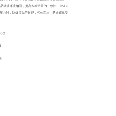
样品微波环境相同，提高实验结果的一致性。当罐内
压力时，防爆膜先行破裂，气体泻出，防止罐体受
0倍
显
确