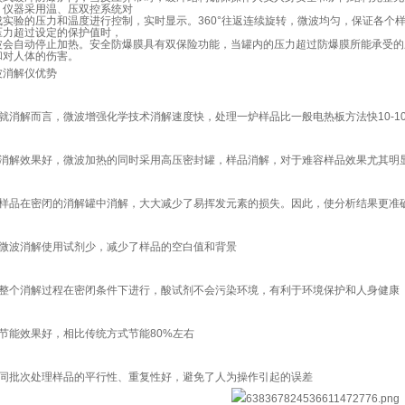
。仪器采用温、压双控系统对
成实验的压力和温度进行控制，实时显示。360°往返连续旋转，微波均匀，保证各个
压力超过设定的保护值时，
波会自动停止加热。安全防爆膜具有双保险功能，当罐内的压力超过防爆膜所能承受的
和对人体的伤害。
波消解仪优势
、就消解而言，微波增强化学技术消解速度快，处理一炉样品比一般电热板方法快10-10
、消解效果好，微波加热的同时采用高压密封罐，样品消解，对于难容样品效果尤其明
、样品在密闭的消解罐中消解，大大减少了易挥发元素的损失。因此，使分析结果更准
、微波消解使用试剂少，减少了样品的空白值和背景
、整个消解过程在密闭条件下进行，酸试剂不会污染环境，有利于环境保护和人身健康
、节能效果好，相比传统方式节能80%左右
、同批次处理样品的平行性、重复性好，避免了人为操作引起的误差