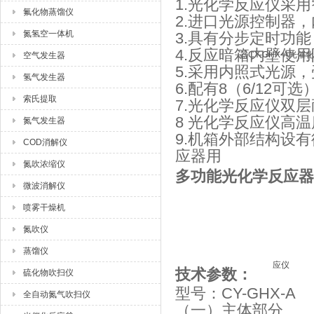
1.光化学反应仪采
氟化物蒸馏仪
2.进口光源控制器
氮氢空一体机
3.具有分步定时功
4.反应暗箱内壁使
空气发生器
5.采用内照式光源
氢气发生器
6.配有8（6/12
索氏提取
7.光化学反应仪双
8 光化学反应仪高
氮气发生器
9.机箱外部结构设
COD消解仪
应器用
氮吹浓缩仪
多功能光化学反应器C
微波消解仪
喷雾干燥机
氮吹仪
蒸馏仪
技术参数：
硫化物吹扫仪
型号：CY-GHX-A
全自动氮气吹扫仪
（一）主体部分