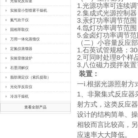
光催化反应釜
1.光源功率可连续
实验室小型喷雾干燥机
2.集成式光源控制
3.汞灯功率调节范围
氮气吹干仪
4.氙灯功率调节范围
固相萃取仪
5.金卤灯功率调节范
万用一体化蒸馏仪
（二）小容量反应部
1.石英试管规格：30
定氮仪蒸馏器
2.可同时处理8个
实验室微波炉
3.八位磁力搅拌装
石墨消解仪
装置：
脂肪测定仪（索氏提取）
一i.根据光源照射
光化学反应仪
1、非聚集式反应器
冷冻干燥机
射方式，这类反应器
查看全部产品
设计的结构简单、操
相较而言比较高，另
应速率大大降低。