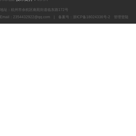
地址：杭州市余杭区南苑街道临东路172号
Email：
2354432922@qq.com
| 备案号：
浙ICP备18024336号-2
管理登陆