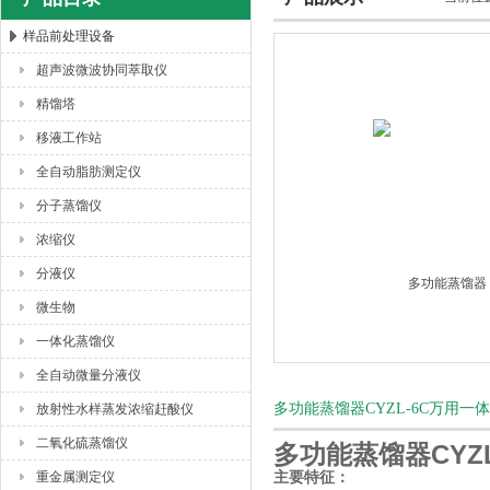
样品前处理设备
超声波微波协同萃取仪
杭州川一实验仪器有限公司
精馏塔
移液工作站
全自动脂肪测定仪
分子蒸馏仪
浓缩仪
分液仪
微生物
一体化蒸馏仪
全自动微量分液仪
多功能蒸馏器CYZL-6C万用
放射性水样蒸发浓缩赶酸仪
二氧化硫蒸馏仪
多功能蒸馏器CYZ
重金属测定仪
主要特征：