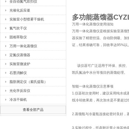
全自动氮气吹扫仪
光催化反应釜
多功能蒸馏器CYZ
实验室小型喷雾干燥机
万用一体化蒸馏仪使用须知
氮气吹干仪
万用一体化蒸馏仪是根据实验室蒸馏
固相萃取仪
器实验了精密控温、自动防倒吸、加
证，结果准确可靠，回收率达95%以
万用一体化蒸馏仪
定氮仪蒸馏器
实验室微波炉
该仪器可广泛适用于环保、疾控、水
凯氏氮油中水分等项目的蒸馏处理。
石墨消解仪
脂肪测定仪（索氏提取）
智能一体化蒸馏仪注意事项
光化学反应仪
1.仪器初次使用时，建议采用纯水
冷冻干燥机
线冷却效果差，再次加水是不要超过
查看全部产品
2.蒸馏瓶与冷凝瓶连接处密封良好
3.实验过程中，托盘附近禁止放其他