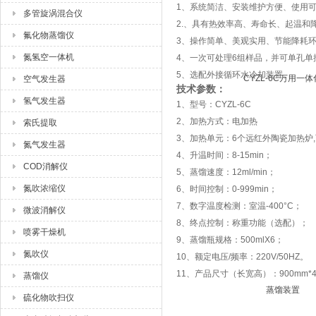
1、系统简洁、安装维护方便、使用
多管旋涡混合仪
2.、具有热效率高、寿命长、起温和
氟化物蒸馏仪
3、操作简单、美观实用、节能降耗
氮氢空一体机
4、一次可处理6组样品，并可单孔单
5、选配外接循环水冷却装置。
空气发生器
技术参数：
氢气发生器
1、型号：CYZL-6C
2、加热方式：电加热
索氏提取
3、加热单元：6个远红外陶瓷加热炉
氮气发生器
4、升温时间：8-15min；
COD消解仪
5、蒸馏速度：12ml/min；
氮吹浓缩仪
6、时间控制：0-999min；
7、数字温度检测：室温-400°C；
微波消解仪
8、终点控制：称重功能（选配）；
喷雾干燥机
9、蒸馏瓶规格：500mlX6；
氮吹仪
10、额定电压/频率：220V/50HZ。
11、产品尺寸（长宽高）：900mm*44
蒸馏仪
硫化物吹扫仪