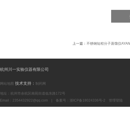
上一篇：
不锈钢短程分子蒸馏仪AYAN-
杭州川一实验仪器有限公司
技术支持：
网站地图
制药网
地址：杭州市余杭区南苑街道临东路172号
Email：
2354432922@qq.com
| 备案号：
浙ICP备18024336号-2
管理登陆