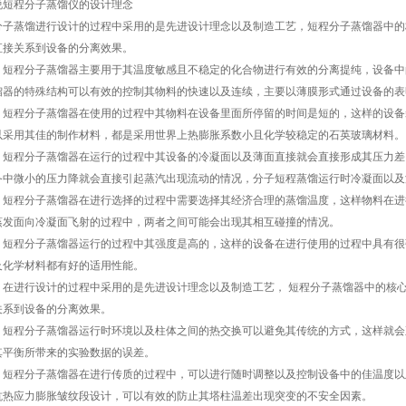
说短程分子蒸馏仪的设计理念
分子蒸馏进行设计的过程中采用的是先进设计理念以及制造工艺，短程分子蒸馏器中的
直接关系到设备的分离效果。
程分子蒸馏器主要用于其温度敏感且不稳定的化合物进行有效的分离提纯，设备中
馏器的特殊结构可以有效的控制其物料的快速以及连续，主要以薄膜形式通过设备的表
程分子蒸馏器在使用的过程中其物料在设备里面所停留的时间是短的，这样的设备
以采用其佳的制作材料，都是采用世界上热膨胀系数小且化学较稳定的石英玻璃材料。
程分子蒸馏器在运行的过程中其设备的冷凝面以及薄面直接就会直接形成其压力差
备中微小的压力降就会直接引起蒸汽出现流动的情况，分子短程蒸馏运行时冷凝面以及
程分子蒸馏器在进行选择的过程中需要选择其经济合理的蒸馏温度，这样物料在进
蒸发面向冷凝面飞射的过程中，两者之间可能会出现其相互碰撞的情况。
程分子蒸馏器运行的过程中其强度是高的，这样的设备在进行使用的过程中具有很
及化学材料都有好的适用性能。
进行设计的过程中采用的是先进设计理念以及制造工艺， 短程分子蒸馏器中的核心
关系到设备的分离效果。
程分子蒸馏器运行时环境以及柱体之间的热交换可以避免其传统的方式，这样就会
其平衡所带来的实验数据的误差。
程分子蒸馏器在进行传质的过程中，可以进行随时调整以及控制设备中的佳温度以
抗热应力膨胀皱纹段设计，可以有效的防止其塔柱温差出现突变的不安全因素。