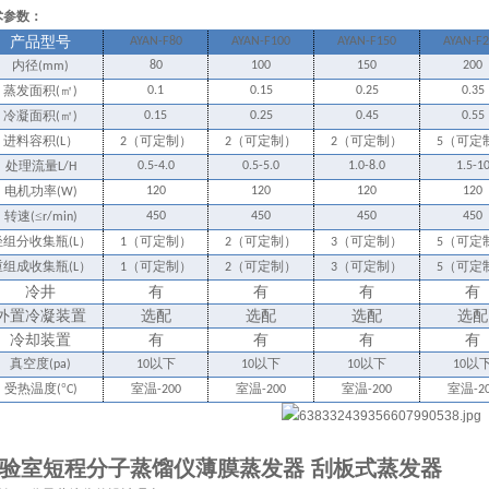
术参数：
产品型号
AYAN-F80
AYAN-F100
AYAN-F150
AYAN-F2
内径
80
100
150
200
(mm)
蒸发面积
㎡
0.1
0.15
0.25
0.35
(
)
冷凝面积
㎡
0.15
0.25
0.45
0.55
(
)
进料容积
）
（可定制）
（可定制）
（可定制）
（可定
(L
2
2
2
5
处理流量
0.5-4.0
0.5-5.0
1.0-8.0
1.5-1
L/H
电机功率
120
120
120
120
(W)
转速
≤
450
450
450
450
(
r/min)
轻组分收集瓶
）
（可定制）
（可定制）
（可定制）
（可定
(L
1
2
3
5
重组成收集瓶
）
（可定制）
（可定制）
（可定制）
（可定
(L
1
2
3
5
冷井
有
有
有
有
外置冷凝装置
选配
选配
选配
选配
冷却装置
有
有
有
有
真空度
以下
以下
以下
以
(pa)
10
10
10
10
受热温度
°
室温
室温
室温
室温
(
C)
-200
-200
-200
-2
验室短程分子蒸馏仪薄膜蒸发器
刮板式蒸发器