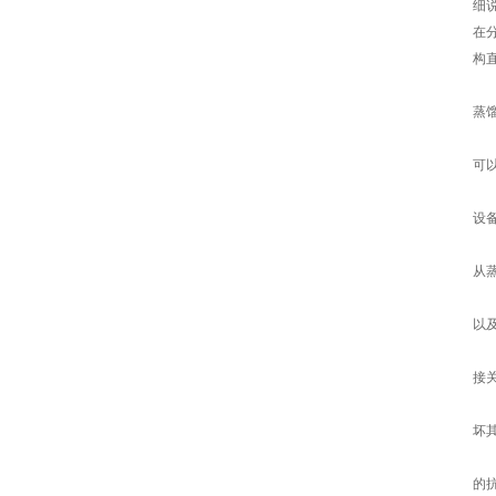
细
在
构
短
蒸
短
可
短
设
短
从
短
以
在
接
短
坏
短
的