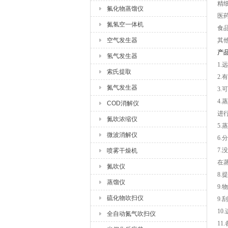
精
氟化物蒸馏仪
医
氮氢空一体机
食
空气发生器
其
产
氢气发生器
1
索氏提取
2
氮气发生器
3
4
COD消解仪
进
氮吹浓缩仪
5.
微波消解仪
6
7
喷雾干燥机
在
氮吹仪
8
蒸馏仪
9
硫化物吹扫仪
9.
1
全自动氮气吹扫仪
1