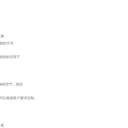
分离
有效的方法
在很低的压强下
解的空气，因此
的可以根据客户要求定制。
材质