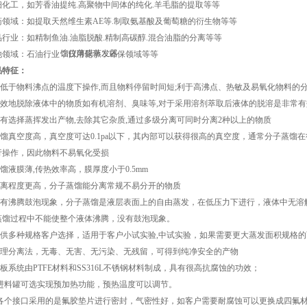
细化工，如芳香油提纯
.高聚物中间体的纯化.羊毛脂的提取等等
药领域：如提取天然维生素
AE等.制取氨基酸及葡萄糖的衍生物等等
品行业：如精制鱼油
.油脂脱酸.精制高碳醇.混合油脂的分离等等
他领域：石油行业，日用化学，环保领域等等
品特征：
.远低于物料沸点的温度下操作,而且物料停留时间短;利于高沸点、热敏及易氧化物料的
.有效地脱除液体中的物质如有机溶剂、臭味等,对于采用溶剂萃取后液体的脱溶是非常
.可有选择蒸挥发出产物,去除其它杂质,通过多级分离可同时分离2种以上的物质
.蒸馏真空度高，真空度可达0.1pa以下，其内部可以获得很高的真空度，通常分子蒸馏
行操作，因此物料不易氧化受损
蒸馏液膜薄,传热效率高，膜厚度小于0.5mm
.分离程度更高，分子蒸馏能分离常规不易分开的物质
.没有沸腾鼓泡现象，分子蒸馏是液层表面上的自由蒸发，在低压力下进行，液体中无溶
蒸馏过程中不能使整个液体沸腾，没有鼓泡现象。
.提供多种规格客户选择，适用于客户小试实验,中试实验，如果需要更大蒸发面积规格
.物理分离法，无毒、无害、无污染、无残留，可得到纯净安全的产物
刮板系统由PTFE材料和SS316L不锈钢材料制成，具有很高抗腐蚀的功效；
0.进料罐可选实现预加热功能，预热温度可以调节。
1.各个接口采用的是氟胶垫片进行密封，气密性好，如客户需要耐腐蚀可以更换成四氟