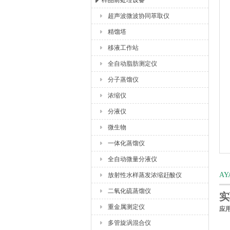
样品前处理设备
超声波微波协同萃取仪
杭州川一实验仪器有限公司
精馏塔
移液工作站
全自动脂肪测定仪
分子蒸馏仪
浓缩仪
分液仪
微生物
一体化蒸馏仪
全自动微量分液仪
A
放射性水样蒸发浓缩赶酸仪
二氧化硫蒸馏仪
实
重金属测定仪
应
多管旋涡混合仪