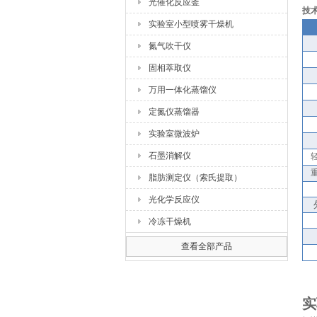
光催化反应釜
技
实验室小型喷雾干燥机
氮气吹干仪
固相萃取仪
万用一体化蒸馏仪
定氮仪蒸馏器
实验室微波炉
石墨消解仪
脂肪测定仪（索氏提取）
光化学反应仪
冷冻干燥机
查看全部产品
实