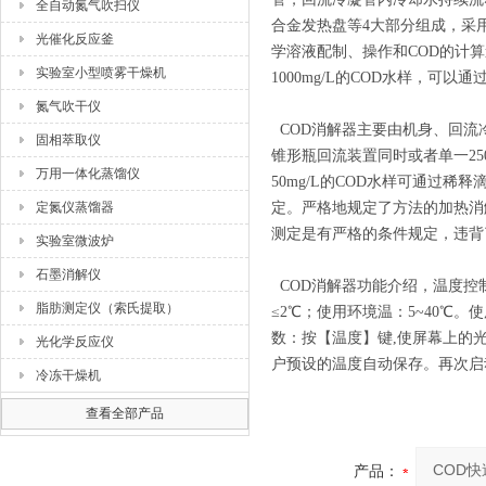
全自动氮气吹扫仪
合金发热盘等4大部分组成，采用
光催化反应釜
学溶液配制、操作和COD的计算遵
实验室小型喷雾干燥机
1000mg/L的COD水样，可
氮气吹干仪
COD消解器主要由机身、回流冷
固相萃取仪
锥形瓶回流装置同时或者单一250
万用一体化蒸馏仪
50mg/L的COD水样可通过稀
定氮仪蒸馏器
定。严格地规定了方法的加热消
测定是有严格的条件规定，违背
实验室微波炉
石墨消解仪
COD消解器功能介绍，温度控制：
脂肪测定仪（索氏提取）
≤2℃；使用环境温：5~40℃。使
数：按【温度】键,使屏幕上的
光化学反应仪
户预设的温度自动保存。再次启
冷冻干燥机
查看全部产品
产品：