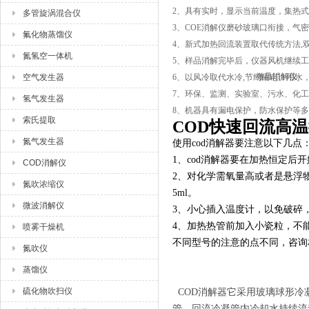
2
、具有实时，显示当前温度，集热式
多管旋涡混合仪
3
、
COE
消解仪磨砂玻璃口衔接，气密
氟化物蒸馏仪
4
、新式加热回流装置取代传统方法
,
氮氢空一体机
5
、样品消解完毕后，仪器风机继续工
空气发生器
6
、以风冷取代水冷
,
节约用电、用水
7
、环保、监测、实验室、污水、化工
氢气发生器
8
、机器具有漏电保护，防水保护等多
索氏提取
COD快速回流高
氮气发生器
使用cod消解器要注意以下几点
1、cod消解器要在加热恒定
COD消解仪
2、对化学需氧量高或者是悬浮
氮吹浓缩仪
5ml。
微波消解仪
3、小心插入温度计，以免破碎
4、加热热管前加入小瓷粒，不
喷雾干燥机
不同型号的注意的点不同，咨询
氮吹仪
蒸馏仪
硫化物吹扫仪
COD消解器它采用玻璃球形
管，回流冷凝管内冷却水持续流