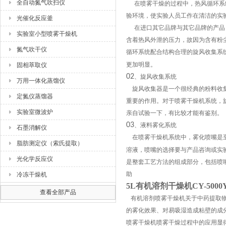
全自动氮气吹扫仪
在喷雾干燥的过程中，热风循环系
验环境，使实验人员工作在清洁的实
光催化反应釜
在进口其它品牌与其它品牌的产品
实验室小型喷雾干燥机
含着热风外泄的压力，故因为含有粉
氮气吹干仪
循环系统配合结构合理的旋风收集系
更加明显。
固相萃取仪
02
、旋风收集系统
万用一体化蒸馏仪
旋风收集器是一个很经典的粉料收
定氮仪蒸馏器
重要的作用。对于喷雾干燥机系统，
实验室微波炉
亲自试验一下，有比较才能有鉴别。
03
、液料雾化系统
石墨消解仪
在喷雾干燥机系统中，雾化喷嘴是
脂肪测定仪（索氏提取）
溶液，喷嘴的选择要与产品咨询或实
光化学反应仪
是整套工艺方法的组成部分，包括喷
助
冷冻干燥机
5L有机溶剂干燥机CY-500
查看全部产品
有机溶剂喷雾干燥机关于中药提取
的雾化效果、对易吸湿造成粘壁的成
喷雾干燥机喷雾干燥过程中的应用显