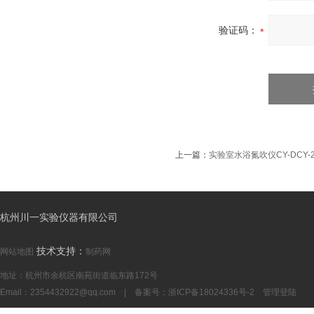
验证码：
上一篇：
实验室水浴氮吹仪CY-DCY-
杭州川一实验仪器有限公司
技术支持：
网站地图
制药网
地址：杭州市余杭区南苑街道临东路172号
Email：
2354432922@qq.com
| 备案号：
浙ICP备18024336号-2
管理登陆