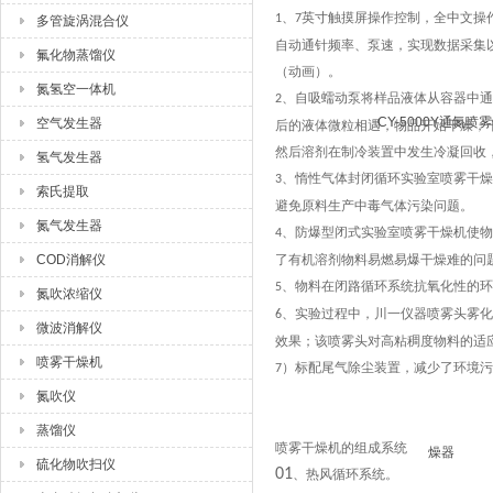
、
英寸触摸屏操作控制，全中文操
1
7
多管旋涡混合仪
自动通针频率、泵速，实现数据采集
氟化物蒸馏仪
（动画）。
氮氢空一体机
、自吸蠕动泵将样品液体从容器中通
2
空气发生器
后的液体微粒相遇，物品开始干燥，
然后溶剂在制冷装置中发生冷凝回收
氢气发生器
、惰性气体封闭循环实验室喷雾干燥
3
索氏提取
避免原料生产中毒气体污染问题。
氮气发生器
、防爆型闭式实验室喷雾干燥机使物
4
COD消解仪
了有机溶剂物料易燃易爆干燥难的问
、物料在闭路循环系统抗氧化性的环
5
氮吹浓缩仪
、实验过程中，川一仪器喷雾头雾化
6
微波消解仪
效果；该喷雾头对高粘稠度物料的适
喷雾干燥机
）标配尾气除尘装置，减少了环境污
7
氮吹仪
蒸馏仪
喷雾干燥机的组成系统
硫化物吹扫仪
01
、热风循环系统。