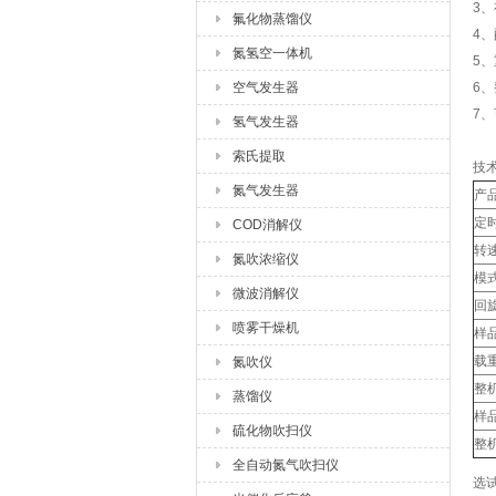
3
氟化物蒸馏仪
4
氮氢空一体机
5
空气发生器
6
7
氢气发生器
索氏提取
技
氮气发生器
产
定时
COD消解仪
转速(
氮吹浓缩仪
模
微波消解仪
回旋
喷雾干燥机
样品
载重
氮吹仪
整机
蒸馏仪
样品
硫化物吹扫仪
整机
全自动氮气吹扫仪
选