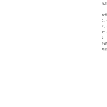
液
使
1
2
数
3
涡
培