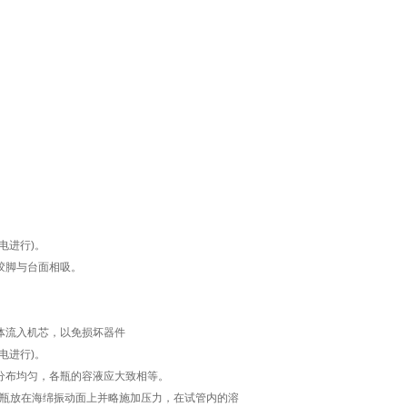
电进行)。
胶脚与台面相吸。
体流入机芯，以免损坏器件
电进行)。
分布均匀，各瓶的容液应大致相等。
烧瓶放在海绵振动面上并略施加压力，在试管内的溶