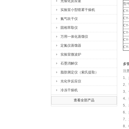
光催化反应釜
型
实验室小型喷雾干燥机
CY
CY
氮气吹干仪
CY
固相萃取仪
CY
万用一体化蒸馏仪
CY
定氮仪蒸馏器
CY
实验室微波炉
石墨消解仪
多管
注
脂肪测定仪（索氏提取）
1
光化学反应仪
2
冷冻干燥机
3
4
查看全部产品
5
6
7
8