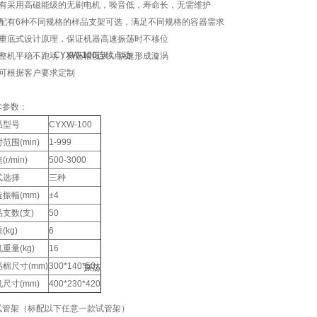
、有采用高磁能级的无刷电机，噪音低，寿命长，无需维护
、配有6种不同规格的样品支架可选，满足不同规格的容器需求
、重底式设计原理，保证机器高速振荡时不移位
、整机平稳不跑动，振荡幅度大，快速形成漩涡
、可根据客户要求定制
术参数：
品型号
CYXW-100
范围(min)
1-999
r/min)
500-3000
式选择
三种
振幅(mm)
±4
支数(支)
50
(kg)
6
重量(kg)
16
棉尺寸(mm)
300*140*50
尺寸(mm)
400*230*420
试管架（标配以下任意一款试管架）