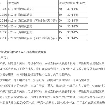
号
模块描述
试管数
模块尺寸（cm）
-10SG
￠10mm海绵试管架
50
30*14*5
-12SG
￠12mm海绵试管架
50
30*14*5
-15SG
￠15mm海绵试管架（可放15ml离心管）
50
30*14*5
-20SG
￠20mm海绵试管架
50
30*14*5
-25SG
￠25mm海绵试管架
15
30*14*5
-29SG
￠29mm海绵试管架（可放50ml离心管）
15
30*14*5
旋涡混合仪CYXW-100连续点动振荡
意事项：
、如果开启电源开关后，电机不转动，应检查插头接触是否良好，保险丝是否烧断(应断
、该仪器应放在较平滑的地方，最好在玻璃台面上。轻轻按下该仪器，使仪器底部的橡
、仪器使用前，先将调速旋钮置于最小位置，关闭电源开关。
、接通电源，打开电源开关，指示灯亮，缓慢调节调速旋钮，升至所需速度。
、本仪器要注意妥善保管，应放在干燥、通风、无腐蚀性气体的地方，使用中切勿使液
、如果开启电源开关后，电机不转动，应检查插头接触是否良好，保险丝是否烧断(应断
、为了使多管漩涡混合器工作时平衡性能好，避免产生较大振动，装瓶时应将所有试瓶
、电源插头插入220V交流电源，开启电源开关，则电机就转动。用手拿住试管或三角