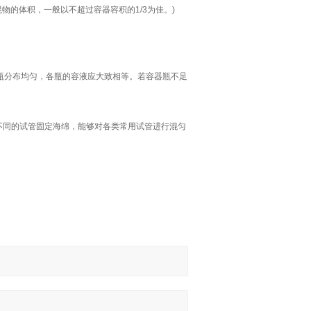
物的体积，一般以不超过容器容积的1/3为佳。)
瓶分布均匀，各瓶的容液应大致相等。若容器瓶不足
不同的试管固定海绵，能够对各类常用试管进行混匀
。