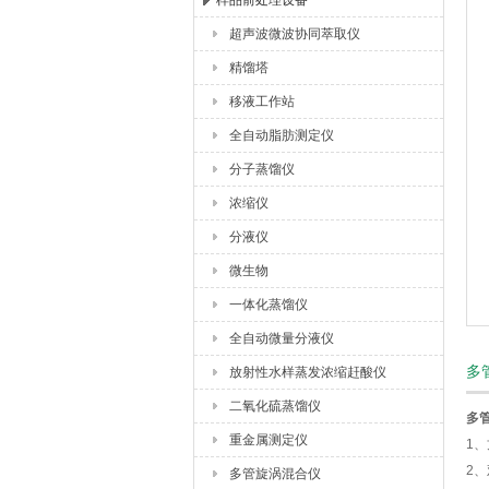
样品前处理设备
超声波微波协同萃取仪
杭州川一实验仪器有限公司
精馏塔
移液工作站
全自动脂肪测定仪
分子蒸馏仪
浓缩仪
分液仪
微生物
一体化蒸馏仪
全自动微量分液仪
多
放射性水样蒸发浓缩赶酸仪
二氧化硫蒸馏仪
多管
重金属测定仪
1
2
多管旋涡混合仪