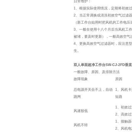
日常维护：
1、根据实际使用情况，定期将初效
2、当正常调换或清洗初效空气过滤
（新工作台始用时把风机的工作电压调整
3、一般在使用十八个月后当风机工
被堵，要及时更新），一般高效空气
4、更换高效空气过滤器时，应注意
生。
双人单面超净工作台SW-CJ-2FD垂
一般故障、原因、及排除方法
故障现象
原因
总电源开关合不上，自动
1、风机
跳闸
短路
1、初效
风速较低
2、高效
1、接触
风机不转
2、风机