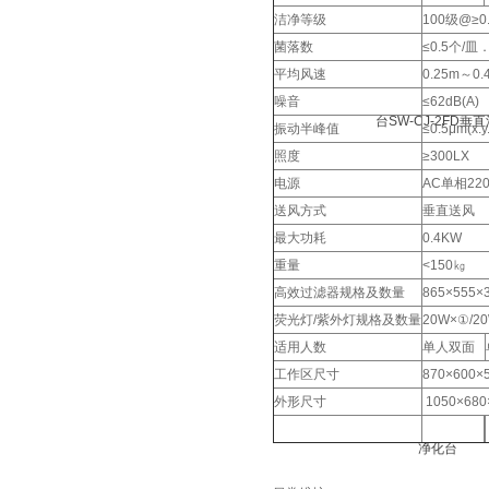
洁净等级
100级@≥0
菌落数
≤0.5个/
平均风速
0.25m～0
噪音
≤62dB(A)
振动半峰值
≤0.5μm(x
照度
≥300LX
电源
AC单相220
送风方式
垂直送风
最大功耗
0.4KW
重量
<150㎏
高效过滤器规格及数量
865×555
荧光灯/紫外灯规格及数量
20W×①/2
适用人数
单人双面
工作区尺寸
870×600×
外形尺寸
1050×680