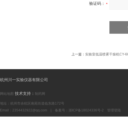
验证码：
上一篇：
实验室低温喷雾干燥机CY-6
杭州川一实验仪器有限公司
技术支持：
网站地图
制药网
地址：杭州市余杭区南苑街道临东路172号
Email：
2354432922@qq.com
| 备案号：
浙ICP备18024336号-2
管理登陆