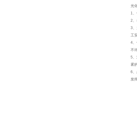
光
1
2
3
工
4
不
5
雾
6
发