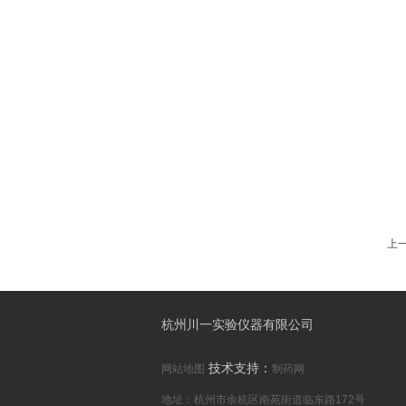
上
杭州川一实验仪器有限公司
技术支持：
网站地图
制药网
地址：杭州市余杭区南苑街道临东路172号