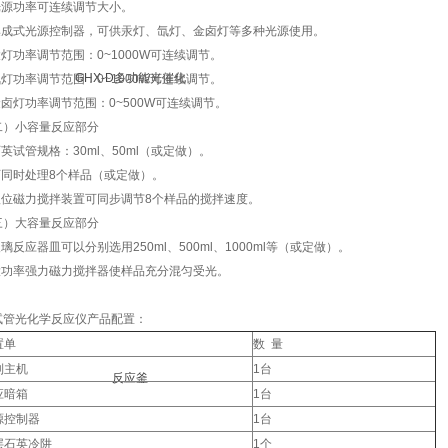
.光源功率可连续调节大小。
.集成式光源控制器，可供汞灯、氙灯、金卤灯等多种光源使用。
.汞灯功率调节范围：0~1000W可连续调节。
氙灯功率调节范围：0~1000W可连续调节。
金卤灯功率调节范围：0~500W可连续调节。
二）小容量反应部分
.石英试管规格：30ml、50ml（或定做）。
.可同时处理8个样品（或定做）。
.八位磁力搅拌装置可同步调节8个样品的搅拌速度。
三）大容量反应部分
玻璃反应器皿可以分别选用250ml、500ml、1000ml等（或定做）。
.大功率强力磁力搅拌器使样品充分混匀受光。
试管光化学反应仪产品配置：
置单
数 量
制主机
1台
应暗箱
1台
源控制器
1台
层石英冷阱
1个