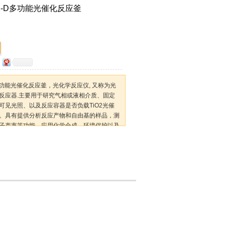
X-D多功能光催化反应釜
D多功能光催化反应釜，光化学反应仪, 又称为光
反应器.主要用于研究气相或液相介质、固定
可见光照、以及反应容器是否负载TiO2光催
。具有提供分析反应产物和自由基的样品，测
子产率等功能，应用化学合成、环境保护以及