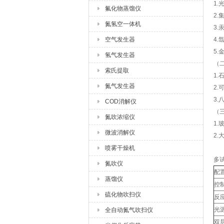
1
氟化物蒸馏仪
2
氮氢空一体机
3
空气发生器
4.
5.
氢气发生器
（
索氏提取
1
氮气发生器
2
3
COD消解仪
（
氮吹浓缩仪
1.
微波消解仪
2
喷雾干燥机
多
氮吹仪
配
蒸馏仪
控
硫化物吹扫仪
反
光
全自动氮气吹扫仪
双