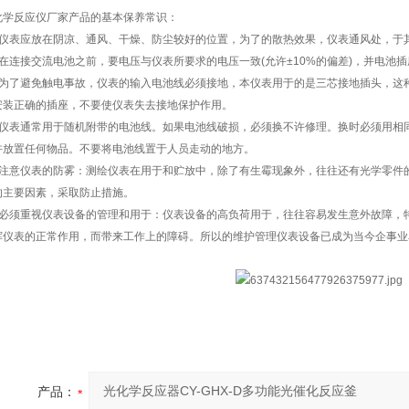
化学反应仪厂家产品的基本保养常识：
、仪表应放在阴凉、通风、干燥、防尘较好的位置，为了的散热效果，仪表通风处，于其它
、在连接交流电池之前，要电压与仪表所要求的电压一致(允许±10%的偏差)，并电池
、为了避免触电事故，仪表的输入电池线必须接地，本仪表用于的是三芯接地插头，这
安装正确的插座，不要使仪表失去接地保护作用。
、仪表通常用于随机附带的电池线。如果电池线破损，必须换不许修理。换时必须用相
许放置任何物品。不要将电池线置于人员走动的地方。
、注意仪表的防雾：测绘仪表在用于和贮放中，除了有生霉现象外，往往还有光学零件
的主要因素，采取防止措施。
、必须重视仪表设备的管理和用于：仪表设备的高负荷用于，往往容易发生意外故障，
挥仪表的正常作用，而带来工作上的障碍。所以的维护管理仪表设备已成为当今企事业
产品：