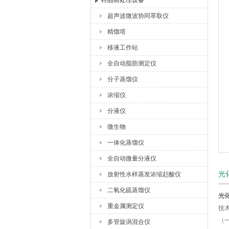
样品前处理设备
超声波微波协同萃取仪
杭州川一实验仪器有限公司
精馏塔
移液工作站
全自动脂肪测定仪
分子蒸馏仪
浓缩仪
分液仪
微生物
一体化蒸馏仪
全自动微量分液仪
光
放射性水样蒸发浓缩赶酸仪
二氧化硫蒸馏仪
光化
重金属测定仪
技
（
多管旋涡混合仪