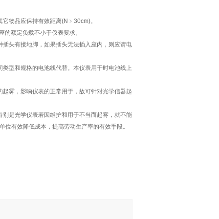
物品应保持有效距离(N﹥30cm)。
插座的额定负载不小于仪表要求。
种插头有接地脚，如果插头无法插入座内，则应请电
同类型和规格的电池线代替。本仪表用于时电池线上
的起雾，影响仪表的正常用于，故可针对光学信器起
特别是光学仪表若因维护和用于不当而起雾，就不能
单位有效降低成本，提高劳动生产率的有效手段。