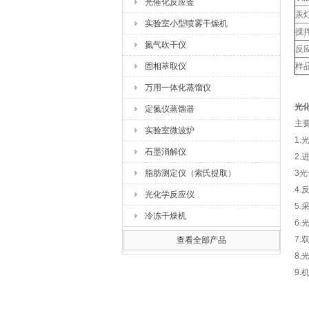
光催化反应釜
汞灯
实验室小型喷雾干燥机
搅
氮气吹干仪
反
固相萃取仪
样
万用一体化蒸馏仪
光化
定氮仪蒸馏器
主
实验室微波炉
1
石墨消解仪
2
脂肪测定仪（索氏提取）
3
4
光化学反应仪
5
冷冻干燥机
6
7
查看全部产品
8
9