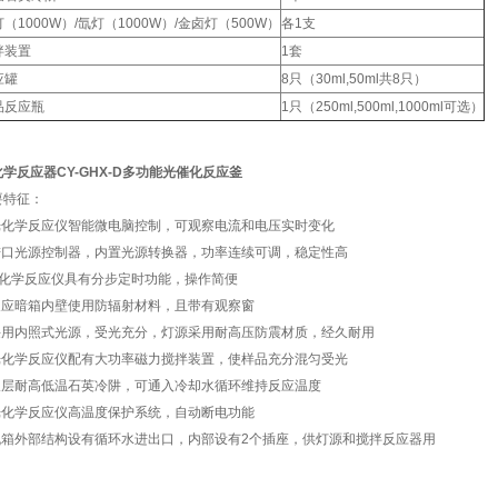
（1000W）/氙灯（1000W）/金卤灯（500W）
各1支
拌装置
1套
应罐
8只（30ml,50ml共8只）
品反应瓶
1只（250ml,500ml,1000ml可选）
学反应器CY-GHX-D多功能光催化反应釜
要特征：
.光化学反应仪智能微电脑控制，可观察电流和电压实时变化
.进口光源控制器，内置光源转换器，功率连续可调，稳定性高
光化学反应仪具有分步定时功能，操作简便
.反应暗箱内壁使用防辐射材料，且带有观察窗
.采用内照式光源，受光充分，灯源采用耐高压防震材质，经久耐用
.光化学反应仪配有大功率磁力搅拌装置，使样品充分混匀受光
.双层耐高低温石英冷阱，可通入冷却水循环维持反应温度
.光化学反应仪高温度保护系统，自动断电功能
.机箱外部结构设有循环水进出口，内部设有2个插座，供灯源和搅拌反应器用