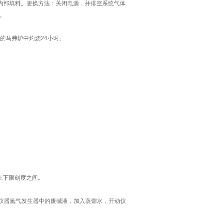
换内部填料。更换方法：关闭电源，并排空系统气体
。
℃的马弗炉中灼烧24小时。
上下限刻度之间。
出仪器氮气发生器中的废碱液，加入蒸馏水，开动仪