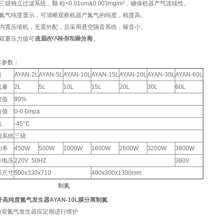
三级独立过滤系统，颗 粒<0.01um&0.003mg/m³，确保机器产气连续性。
、氮气纯度显示，可清晰观察机器产氮气的纯度，精度高。
、内置压缩机，无需外配，且采用悬空隔音系统，噪音小。
、双重压力值可调系统，操作简单方便。
术参数：
号
AYAN-2L
AYAN-5L
AYAN-10L
AYAN-15L
AYAN-20L
AYAN-30L
AYAN-60L
气量
2L
5L
10L
15L
20L
30L
60L
度值
99%
力值
0-0.6mpa
点
-45°C
滤系统
三级
功率
450W
500W
1000W
1600W
2600W
3200W
3800W
作电压
220V 50HZ
380V
形尺寸
500x330x710
400x300x1300mm
升高纯度氮气发生器AYAN-10L膜分离制氮
验室氮气发生器应定期进行维护