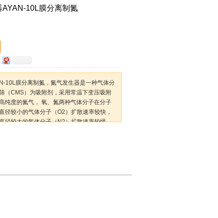
AYAN-10L膜分离制氮
AN-10L膜分离制氮，氮气发生器是一种气体分
筛（CMS）为吸附剂，采用常温下变压吸附
取高纯度的氮气， 氧、氮两种气体分子在分子
直径较小的气体分子（O2）扩散速率较快，
直径较大的气体分子（N2）扩散速率较慢，