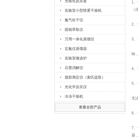
光催化反应釜
1
（
实验室小型喷雾干燥机
氮气吹干仪
2
固相萃取仪
万用一体化蒸馏仪
3
定氮仪蒸馏器
响
实验室微波炉
石墨消解仪
4
脂肪测定仪（索氏提取）
5
光化学反应仪
冷冻干燥机
无
查看全部产品
6
7
器