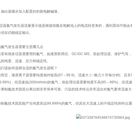
，抽出蒸馏水加入配置好的新电解碱液。
、仪器氮气发生器流量显示值是根据加载在电解池上的电流转变来的，遇到震动可能会有
量供应仍能稳定输出。
购氮气发生器需要注意哪几点
验室有很多仪器需要用到氮气，如液质联用仪、GC/GC-MS、前处理仪器、保护气
气的纯度、流速、压力和稳定性。
我们该如何选择合适的氮气发生器呢？
而言，液质离子源需要纯度相对较高(97～99.9)、流速大 (一般几十升每分钟)、且非常
9.99%)，但流速低(300ml/min)的氮气；前处理仪器需要纯度不高(95～99%)，但
分离制氮技术因其分离过程非常简单可靠、污染的技术特点非常适合对氮气要求流速大
；
SA制氮技术因其能产生纯度高达99.999%的氮气，但其在大流速上的不稳定性的特点通常