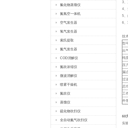
3、
氟化物蒸馏仪
4
氮氢空一体机
5
空气发生器
6
氢气发生器
技
索氏提取
型
氮气发生器
出
纯
COD消解仪
压
氮吹浓缩仪
漏
微波消解仪
过
喷雾干燥机
总
氮吹仪
工
外
蒸馏仪
硫化物吹扫仪
60
全自动氮气吹扫仪
实