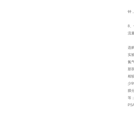
钟
8
流
选
实
氮
那
相较
少9
膜
等
P