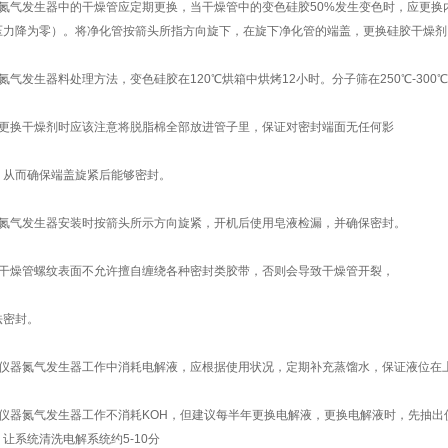
、氮气发生器中的干燥管应定期更换，当干燥管中的变色硅胶50%发生变色时，应更
压力降为零）。将净化管按箭头所指方向旋下，在旋下净化管的端盖，更换硅胶干燥剂
、氮气发生器料处理方法，变色硅胶在120℃烘箱中烘烤12小时。分子筛在250℃-300
、更换干燥剂时应该注意将脱脂棉全部放进管子里，保证对密封端面无任何影
，从而确保端盖旋紧后能够密封。
、氮气发生器安装时按箭头所示方向旋紧，开机后使用皂液检漏，并确保密封。
、干燥管螺纹表面不允许擅自缠绕各种密封类胶带，否则会导致干燥管开裂，
法密封。
、仪器氮气发生器工作中消耗电解液，应根据使用状况，定期补充蒸馏水，保证液位在
、仪器氮气发生器工作不消耗KOH，但建议每半年更换电解液，更换电解液时，先抽
，让系统清洗电解系统约5-10分