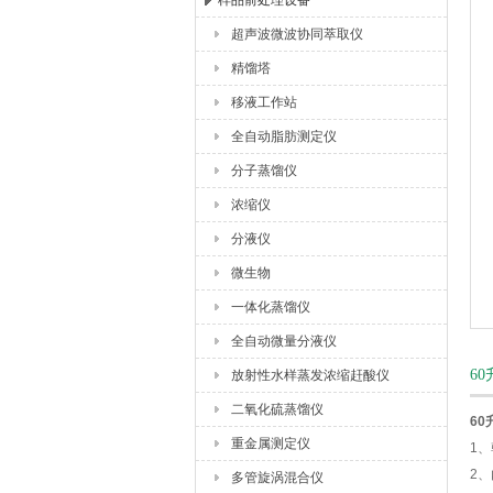
样品前处理设备
超声波微波协同萃取仪
杭州川一实验仪器有限公司
精馏塔
移液工作站
全自动脂肪测定仪
分子蒸馏仪
浓缩仪
分液仪
微生物
一体化蒸馏仪
全自动微量分液仪
6
放射性水样蒸发浓缩赶酸仪
二氧化硫蒸馏仪
60
重金属测定仪
1
2
多管旋涡混合仪