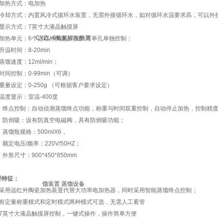
、加热方式：电加热
、冷却方式：内置风冷式循环水装置，无需外接循环水，如对循环水温要求高，可以外
、显示方式：7英寸大液晶触摸屏
、加热单元：6个远红外陶瓷加热炉,可单孔单独控制；
升温时间：8-20min
蒸馏速度：12ml/min；
时间控制：0-99min（可调）
重量设定：0-250g （可根据客户要求设定）
温度显示：室温-400度
0、终点控制：自动侦测蒸馏终点功能，称重与时间双重控制，自动停止加热，控制精度±
1、防倒吸：设有防真空电磁阀，具有防倒吸功能；
、蒸馏瓶规格：500mlX6，
、额定电压/频率：220V/50HZ；
、外形尺寸：900*450*850mm
要特征：
、采用远红外陶瓷加热装置代替大功率电加热器，同时采用智能蒸馏终点控制；
、有定量称重模式和定时模式两种模式可选，无需人工看管
、7英寸大液晶触摸屏控制，一键式操作，操作简单方便