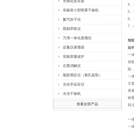
光催化反应釜
4
实验室小型喷雾干燥机
5
6
氮气吹干仪
7
固相萃取仪
万用一体化蒸馏仪
智
定氮仪蒸馏器
如
一
实验室微波炉
智
石墨消解仪
能
脂肪测定仪（索氏提取）
一
主
光化学反应仪
屏
冷冻干燥机
称
查看全部产品
风
一
一