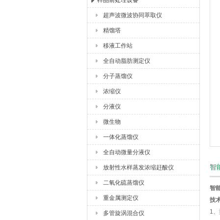
样品前处理设备
超声波微波协同萃取仪
杭州川一实验仪器有限公司
精馏塔
移液工作站
全自动脂肪测定仪
分子蒸馏仪
浓缩仪
分液仪
微生物
一体化蒸馏仪
全自动微量分液仪
智
放射性水样蒸发浓缩赶酸仪
二氧化硫蒸馏仪
智
重金属测定仪
技
1、
多管旋涡混合仪