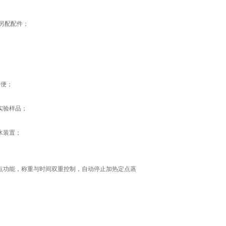
另配配件；
方便；
实验样品；
水装置；
点功能，称重与时间双重控制，自动停止加热定点蒸