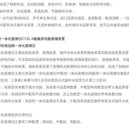
、实现了精密控温、自动防倒吸、加热均匀、防暴沸、智能终点控制等功能；
、操作简单、自动蒸馏、美观实用、节能降耗环保；
、一次可处理6组样品，并可单孔单控温，进口温度传感器，温度数显，数据清晰，一
、内置风冷式循环水装置，无需外接循环水，如对循环水温要求高，也可以外接其他循
能一体化蒸馏仪CYZL-6氨氮挥发酚蒸馏装置
何快速选购一体化蒸馏仪
体化蒸馏仪主要由加热装置、蒸馏装置、循环冷却水装置和接收装置四部加热装置设置
能控制功能，可实现加热温度和加热效率精密控制;蒸馏装置的设计，蒸馏效率高、冷凝
，可确保冷却效果。接收装置设置了蒸馏终点检测和自动停止加热功能，实现了智能加
体化蒸馏仪主要分简易型一体化蒸馏仪/中配型一体化蒸馏仪/高配型一体化蒸馏仪都是
要区别：1.屏幕2.称重与否3.是否内置风冷式循环水装置为主要三大区别
幕：简易型具有数字显示功能，具体显示温度和数量，中配型和高配型自带大液晶屏显
重与否：简易型和中配型不具备称重功能，反之高配型一体化蒸馏仪带有称重功能
冷式循环水装置：简易型一体化蒸馏仪不具备，中配型和高配型都带有风冷式循环水装
体化蒸馏仪的分类特点
体化蒸馏仪主要有三种配置：基础款、中配款、高配款。