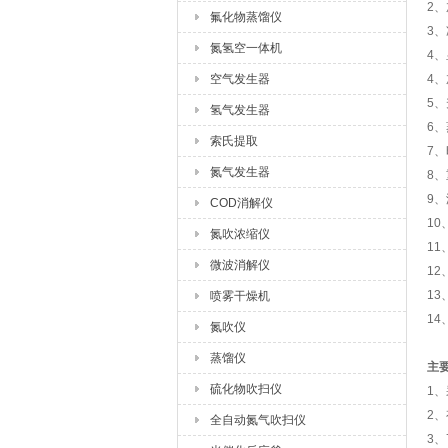
2
氟化物蒸馏仪
3
氮氢空一体机
4
空气发生器
4
5、
氢气发生器
6、
索氏提取
7、
氮气发生器
8、
9、
COD消解仪
1
氮吹浓缩仪
1
微波消解仪
12
13
喷雾干燥机
14
氮吹仪
蒸馏仪
主
硫化物吹扫仪
1
2
全自动氮气吹扫仪
3