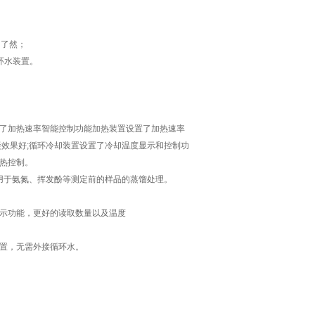
目了然；
环水装置。
了加热速率智能控制功能加热装置设置了加热速率
效果好;循环冷却装置设置了冷却温度显示和控制功
热控制。
用于氨氮、挥发酚等测定前的样品的蒸馏处理。
示功能，更好的读取数量以及温度
置，无需外接循环水。