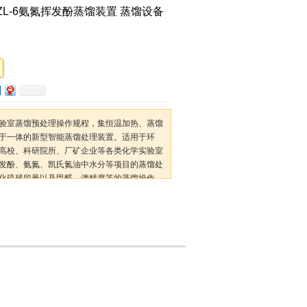
L-6氨氮挥发酚蒸馏装置 蒸馏设备
验室蒸馏预处理操作规程，集恒温加热、蒸馏
于一体的新型智能蒸馏处理装置。适用于环
高校、科研院所、厂矿企业等各类化学实验室
发酚、氨氮、凯氏氮油中水分等项目的蒸馏处
化硫残留量以及甲醛、酒精度等的蒸馏操作。