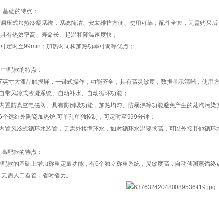
、 基础的特点：
、 调压式加热冷凝系统，系统简洁、安装维护方便、使用可靠；配件全套，无需购买后
、 具有热效率高、寿命长、起温和降温速度快；
、 可定时至99min；加热时间和加热功率可调等优点；
、中配款的特点：
、7英寸大液晶触摸屏，一键式操作，功能齐全，具有高灵敏度，数据显示清晰，使用
、自带风冷式冷凝系统、自动补水、自动循环功能；
、内置防真空电磁阀、具有防倒吸功能，加热均匀、防暴沸等功能避免产生的蒸汽污染
、6个远红外陶瓷加热炉,可单孔单独控制，可定时至999分钟；
、内置风冷式循环水装置，无需外接循环水，如对循环水温要求高，可以外接其他循环
、高配款的特点：
中配款的基础上增加称重定量功能，有6个独立称重系统，灵敏度高，自动侦测蒸馏终
，无需人工看管，省时省力。