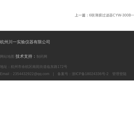
上一篇：
6联薄膜过滤器CYW-300
杭州川一实验仪器有限公司
技术支持：
网站地图
制药网
地址：杭州市余杭区南苑街道临东路172号
Email：
2354432922@qq.com
| 备案号：
浙ICP备18024336号-2
管理登陆