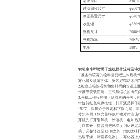
清洗窗口
340*3
过滤回收尺寸
φ26
冷凝装置尺寸
φ340*
收集罐
φ550*
整机尺寸
2000
整机功率
26K
电压
380V
实验室小型喷雾干燥机操作流程及注
1.准备待喷雾的物料需要经过均质机
雾化器及喷雾腔体。安装好蠕动泵的
2.检查连接除湿机和集料桶的管道
卡箍应安装正确，空气压缩机的出气
3.开机工作程序按下除湿机的开关，
针旋转红色急停按钮，打开液晶操作画
192℃，温度介于设定和下限之间，加
喷水等固形物含量很低的物质时应该把设
开机先打开引风机、除湿机、电加热
可以常开，待监测进风温度到达设定温
关，调整转速至12-18之间（根据
迅速干燥，堵塞雾化器），雾化器上方