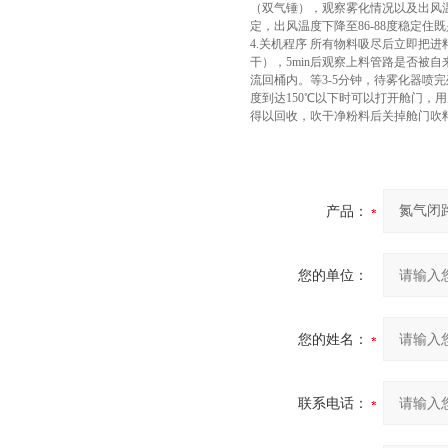
（双气锤），观察雾化情况以及出风温
定，出风温度下降至86-88度稳定
4.关机程序 所有物料吸尽后立即把
干），5min后观察上料管路是否被
流回桶内。等3-5分钟，待雾化器
度到达150℃以下时可以打开舱门
得以回收，吹干净粉料后关掉舱门吹
产品：
您的单位：
您的姓名：
联系电话：