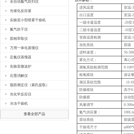
技术参数：
全自动氮气吹扫仪
进风温度
室温-
光催化反应釜
出口温度
室温-2
实验室小型喷雾干燥机
一级冷凝温度
-20至
氮气吹干仪
二级冷凝温度
-10至
管路温度检测
室温-1
固相萃取仪
加热系统
双级
万用一体化蒸馏仪
进料速度：
50-50
定氮仪蒸馏器
雾化方式：
离心
实验室微波炉
测氧系统检测范围
0-10
检氧模块
保证
石墨消解仪
测压系统范围
（0-1
脂肪测定仪（索氏提取）
防爆模块
高于0
光化学反应仪
防爆膜
自动
冷冻干燥机
风量调节
0-3
氮气供应量：
100L
查看全部产品
震动系统
双级
干燥塔尺寸
φ800