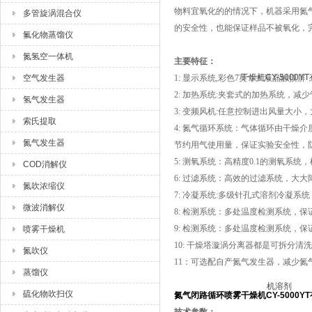
物料宜氧化的的情况下，机器采用氮
多管旋涡混合仪
的安全性，也能保证样品不被氧化，
氟化物蒸馏仪
氮氢空一体机
主要特征：
空气发生器
1: 显示系统,彩色7英寸大液晶触摸屏
2: 加热系统:夹套式的加热系统，
氢气发生器
3: 变频风机:任意控制进出风量大小
索氏提取
4: 氮气循环系统：气体循环由干燥
氮气发生器
节约用气使用量，保证实验安全性，
5: 测氧系统：高精度0.1的测氧
COD消解仪
6: 过滤系统：高效的过滤系统，大
氮吹浓缩仪
7: 冷凝系统:多级针孔式溶剂冷凝系
微波消解仪
8: 检测系统：多处温度检测系统，
9: 检测系统：多处温度检测系统，
喷雾干燥机
10: 干燥塔漩涡分离器都是可拆分清
氮吹仪
11：可选配自产氮气发生器，减少氮
蒸馏仪
硫化物吹扫仪
氮气闭路循环喷雾干燥机CY-5000Y