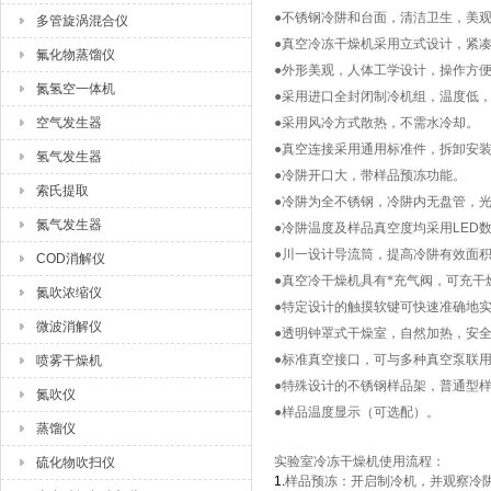
●不锈钢冷阱和台面，清洁卫生，美
多管旋涡混合仪
●真空冷冻干燥机采用立式设计，紧
氟化物蒸馏仪
●外形美观，人体工学设计，操作方
氮氢空一体机
●采用进口全封闭制冷机组，温度低
空气发生器
●采用风冷方式散热，不需水冷却。
●真空连接采用通用标准件，拆卸安
氢气发生器
●冷阱开口大，带样品预冻功能。
索氏提取
●冷阱为全不锈钢，冷阱内无盘管，
氮气发生器
●冷阱温度及样品真空度均采用
LED
●川一设计导流筒，提高冷阱有效面
COD消解仪
●真空冷干燥机具有*充气阀，可充干
氮吹浓缩仪
●特定设计的触摸软键可快速准确地
微波消解仪
●透明钟罩式干燥室，自然加热，安
●标准真空接口，可与多种真空泵联
喷雾干燥机
●特殊设计的不锈钢样品架，普通型
氮吹仪
●样品温度显示（可选配）。
蒸馏仪
实验室冷冻干燥机使用流程：
硫化物吹扫仪
1.
样品预冻：开启制冷机，并观察冷