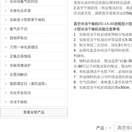
全自动氮气吹扫仪
度探头放在样品表面以测试样品温度
2.
真空干燥阶段：样品预冻好后，将
光催化反应釜
开启真空泵，观察真空度能否达到
50
实验室小型喷雾干燥机
真空冷冻干燥机FD-1A-80挂瓶型小
氮气吹干仪
小型冷冻干燥机实验注意事项
1
、实验室冻干机必须使用独立电源
固相萃取仪
2
、实验室冻干机须在环境温度在
5-3
3
、制冷系统二次启动，须在
3
分钟之
万用一体化蒸馏仪
4
、如果托盘及外挂冻干瓶同时使用
料融化。
定氮仪蒸馏器
5
、物料必须冻实，预冻温度*好
在-3
实验室微波炉
在
-80
℃以下的预冻室内预冻，预冻时
6
、有机玻璃冻干仓取下时，必须轻
石墨消解仪
7
、所放物料的多少与环境温度的高
8
、空气回填时，请将通入真空回填
脂肪测定仪（索氏提取）
9
、实验室冻干机距墙面距离
≥30cm
光化学反应仪
冷冻干燥机
查看全部产品
产品：