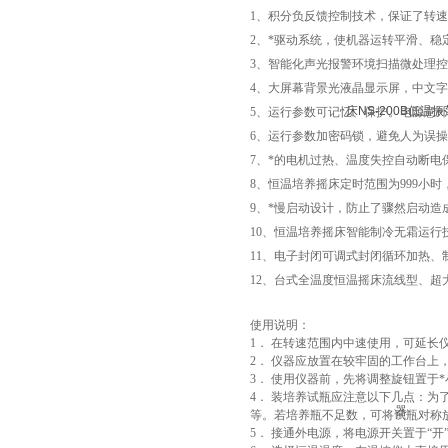
1、积分负反馈控制技术，保证了转
2、*驱动系统，使机器运转平滑、稳
3、智能化声光报警环境扫描微处理
4、大屏幕背景光液晶显示屏，中文
5、运行参数可记忆、保护。电源意
6、运行参数加密码锁，避免人为误
7、*的电机过热、温度失控自动断电
8、恒温培养摇床定时范围为999小
9、*慢启动设计，防止了骤然启动
10、恒温培养摇床智能制冷无霜运
11、电子封闭可调式封闭循环加热
12、台式全温度恒温摇床流线型、超
使用说明：
1． 在转速范围内中速使用，可延长
2． 仪器应放置在较牢固的工作台上
3． 使用仪器前，先将调整旋钮置于*
4． 装培养试瓶应注意以下几点：为
等。若培养瓶不足数，可将试瓶对称
5． 接通外电源，将电源开关置于“开