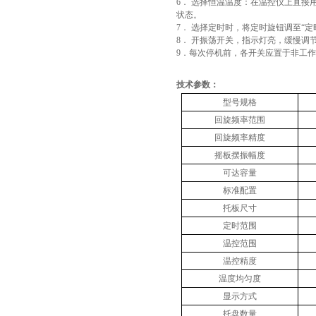
6． 选择恒温温度：在温控仪上直接
状态。
7． 选择定时时，将定时旋钮调至“定
8． 开振荡开关，指示灯亮，缓慢调
9．每次停机前，各开关应置于非工作
技术参数：
型号规格
回旋频率范围
回旋频率精度
摇板摆振幅度
可达容量
标准配置
50
托板尺寸
定时范围
温控范围
温控精度
温度均匀度
显示方式
托盘数量