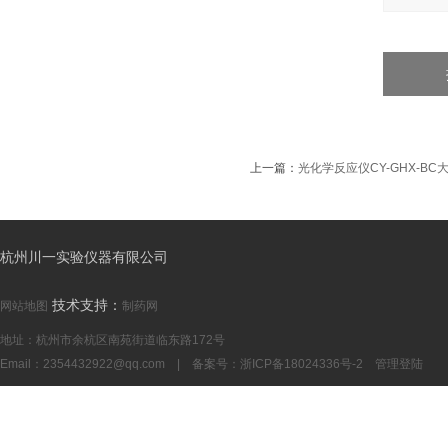
上一篇：
光化学反应仪CY-GHX-B
杭州川一实验仪器有限公司
技术支持：
网站地图
制药网
地址：杭州市余杭区南苑街道临东路172号
Email：
2354432922@qq.com
| 备案号：
浙ICP备18024336号-2
管理登陆