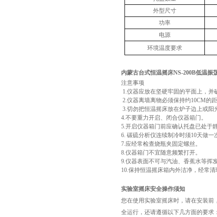
外型尺寸
功率
电源
环境温度要求
内蒙古台式恒温摇床NS-200B低温振
注意事项
1.仪器应放在坚硬牢固的平面上，并
2.仪器离墙离物必须保持约10CM的
3.切勿把恒温摇床放在炉子边上或阳
4.不要重力开启、闭合仪器箱门。
5.开启仪器箱门前应确认托盘已处于
6. 碳硫分析仪连续制冷时须10天做
7.应经常检查烧瓶夹固定螺丝。
8.仪器箱门不宜随意频繁打开。
9.仪器表面不可与汽油、香蕉水等挥
10.保持恒温摇床箱内外洁净，经常
实验室摇床安全操作须知
您在使用实验室摇床时，请在安装前
全运行，还请遵循以下几方面的要求