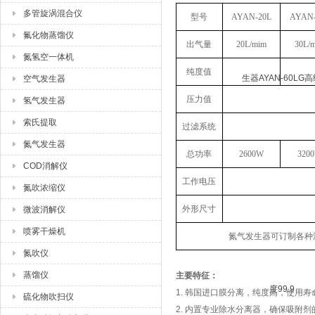
多管旋涡混合仪
型号
AYAN-20L
AYAN-
氟化物蒸馏仪
出气量
20L/mim
30L/
氮氢空一体机
纯度值
空气发生器
压力值
氢气发生器
索氏提取
过滤系统
氮气发生器
总功率
2600W
320
COD消解仪
工作电压
氮吹浓缩仪
外形尺寸
微波消解仪
喷雾干燥机
氮气发生器可订制各种
氮吹仪
蒸馏仪
主要特征：
1.
韩国进口膜分离，纯度高，使用寿
硫化物吹扫仪
2.
内置专业除水分离器，确保吸附剂