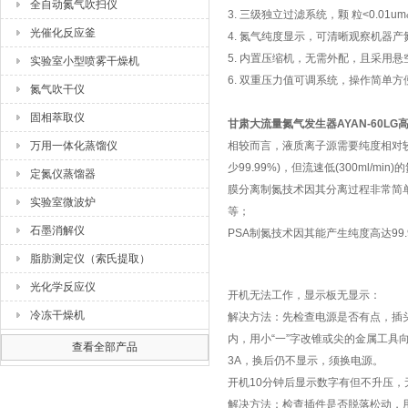
全自动氮气吹扫仪
3.
三级独立过滤系统，颗
粒
<0.01um
光催化反应釜
4.
氮气纯度显示，可清晰观察机器产
5.
内置压缩机，无需外配，且采用悬
实验室小型喷雾干燥机
6.
双重压力值可调系统，操作简单方
氮气吹干仪
固相萃取仪
甘肃大流量氮气发生器AYAN-60LG高
万用一体化蒸馏仪
相较而言，液质离子源需要纯度相对
少
99.99%)
，但流速低
(300ml/min)
的
定氮仪蒸馏器
膜分离制氮技术因其分离过程非常简
实验室微波炉
等；
石墨消解仪
PSA
制氮技术因其能产生纯度高达
99
脂肪测定仪（索氏提取）
光化学反应仪
开机无法工作，显示板无显示：
冷冻干燥机
解决方法：先检查电源是否有点，插
内，用小
“
一
”
字改锥或尖的金属工具
查看全部产品
3A
，换后仍不显示，须换电源。
开机
10
分钟后显示数字有但不升压，
解决方法：检查插件是否脱落松动，