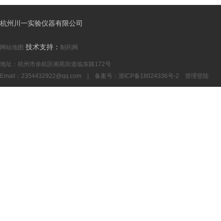
杭州川一实验仪器有限公司
技术支持：
网站地图
制药网
地址：杭州市余杭区南苑街道临东路172号
Email：
2354432922@qq.com
| 备案号：
浙ICP备18024336号-2
管理登陆