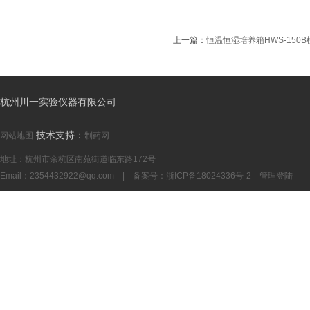
上一篇：
恒温恒湿培养箱HWS-150
杭州川一实验仪器有限公司
技术支持：
网站地图
制药网
地址：杭州市余杭区南苑街道临东路172号
Email：
2354432922@qq.com
| 备案号：
浙ICP备18024336号-2
管理登陆