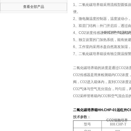
1
、二氧化碳培养箱采用流线型圆弧
查看全部产品
便。
2
、微电脑温度控制器，温度波动小
3
、双层门结构：外门开启后，透过
4
、
CO2
浓度传感器采用芬兰*红外探
5
、独立设置的门加热系统，能有效
6
、工作室内采用水盘自然蒸发加湿
7
、二氧化碳培养箱设有独立限温报
二氧化碳培养箱的浓度是通过CO2浓
CO2
传感器是用来检测箱内CO2浓度
阀，CO2进入箱体内，直到CO2浓
CO2气体与空气充分混合，均匀后，
CO2
采样管将箱内CO2和空气混合后
二氧化碳培养箱HH.CHP-01远红外
技术参数：
型号
HH.CHP-T