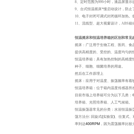
8
、定时范围为999小时，液晶屏显
9
、台式恒温摇床*慢启动设计，防止
10
、电子封闭可调式封闭循环加热。
11
、流线型、超大视窗设计，ABS
恒温摇床和恒温培养箱的区别和常见
摇床：广泛用于生物工程、医药、食
提供高精度的、受控的、温度均匀的
恒温培养箱：具有加热控制的高精度
种子、细胞、细菌培养的用途。
然后在工作原理上
摇床：应用于对温度、振荡频率有着
恒温培养箱：位于箱内温度传感器所
目前市场上培养箱可分为以下几类：
培养箱、光照培养箱、人工气候箱。
恒温振荡器常见的分类：水浴恒温振
荡方法分
:
回旋式
(
实验室
)
、往复式、
率到达
400RPM
，因为震荡频率比较