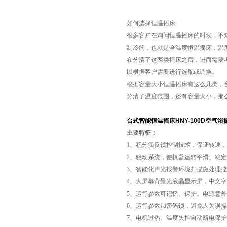
如何选择恒温摇床
很多客户在询问恒温摇床的时候，不知
制冷的，也就是全温度恒温摇床，温度范
在分清了这两类摇床之后，进而需要
以根据客户需要进行选配或调换。
根据容量大小恒温摇床有这么几类，
分清了温度范围，还有容量大小，那
台式智能恒温摇床HNY-100D空气浴
主要特征：
1
、积分负反馈控制技术，保证转速，
2
、驱动系统，使机器运转平滑、稳定
3
、智能化声光报警环境扫描微处理控
4
、大屏幕背景光液晶显示屏，中文字
5
、运行参数可记忆、保护。电源意外
6
、运行参数加密码锁，避免人为误操
7
、电机过热、温度失控自动断电保护