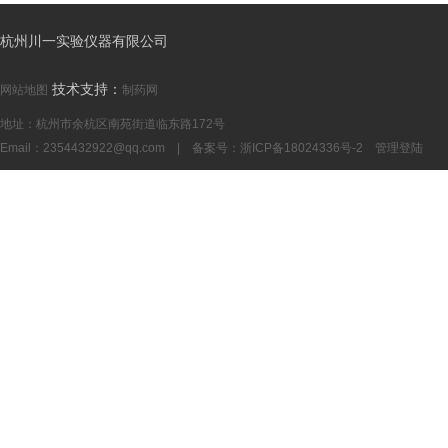
杭州川一实验仪器有限公司
技术支持：
网站地图
制药网
地址：杭州市余杭区南苑街道临东路172号
Email：
2354432922@qq.com
| 备案号：
浙ICP备18024336号-2
管理登陆