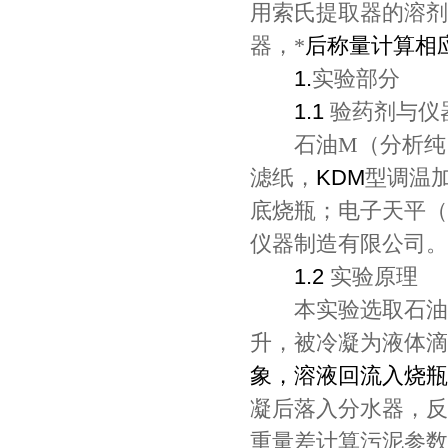
用索氏提取器的溶剂
器，*
后称量计算相应
1.
实验部分
1.1
验药剂与仪
石油M（分析纯）
滤纸，
KDM
型调温
底烧瓶；电子天平（
仪器制造有限公司。
1.2
实验原理
本实验选取石油醚
升，被冷凝为液体滴
象，溶液回流入烧瓶
凝后落入分水器，反
重量差计算污泥参数