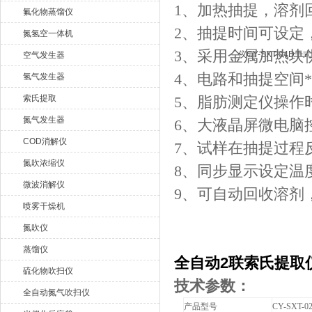
1
、加热抽提，溶剂
氟化物蒸馏仪
2
、抽提时间可设定
氮氢空一体机
3
、采用金属加热块
空气发生器
4
、电路和抽提空间
氢气发生器
索氏提取
5
、脂肪测定仪操作
氮气发生器
6
、大液晶屏微电脑
COD消解仪
7
、试样在抽提过程
氮吹浓缩仪
8
、同步显示设定温
微波消解仪
9
、可自动回收溶剂
喷雾干燥机
氮吹仪
蒸馏仪
全自动2联索氏提取仪C
硫化物吹扫仪
技术参数：
全自动氮气吹扫仪
产品型号
CY-SXT-0