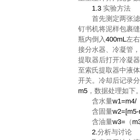
1.3
实验方法
首先测定两张滤
钉书机将泥样包裹缝
瓶内倒入
400mL
左右
接分水器、冷凝管，
提取器后打开冷凝器
至索氏提取器中液体
开关。冷却后记录分
m5
，数据处理如下
含水量
w1=m4/
含固量
w2=[m5-
含油量
w3=
（
m
2.
分析与讨论