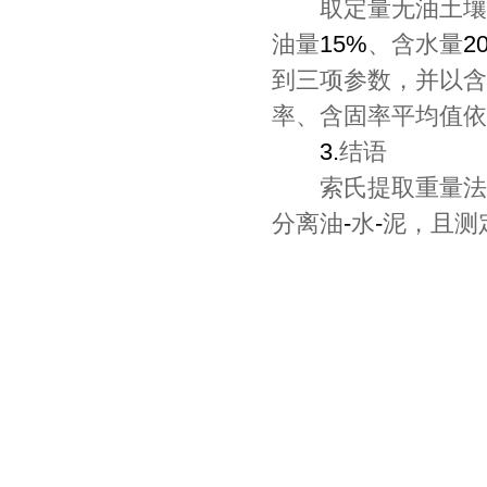
取定量无油土壤干
油量
15%
、含水量
2
到三项参数，并以含
率、含固率平均值依
3.
结语
索氏提取重量法测
分离油
-
水
-
泥，且测