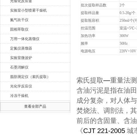
光催化反应釜
批次提取样品数
2
个
实验室小型喷雾干燥机
提取样品量
0.5-20g/
个
氮气吹干仪
提取瓶容积
250ml/
个(可
控温范围
室温+5℃~
固相萃取仪
加热功率
300W
万用一体化蒸馏仪
频率
50Hz
定氮仪蒸馏器
电源电压
220V+10V
实验室微波炉
石墨消解仪
脂肪测定仪（索氏提取）
索氏提取
―
重量法测
光化学反应仪
含油污泥是指在油田
冷冻干燥机
成分复杂，对人体与
查看全部产品
焚烧法、调剖法，其
前后的含固量、含油
《
CJT 221-2005
城