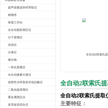
样品前处理设备
超声波微波协同萃取仪
杭州川一实验仪器有限公司
精馏塔
移液工作站
全自动脂肪测定仪
分子蒸馏仪
浓缩仪
分液仪
微生物
一体化蒸馏仪
全自动微量分液仪
全自动2联索氏提取
放射性水样蒸发浓缩赶酸仪
二氧化硫蒸馏仪
全自动2联索氏提取仪C
重金属测定仪
主要特征：
多管旋涡混合仪