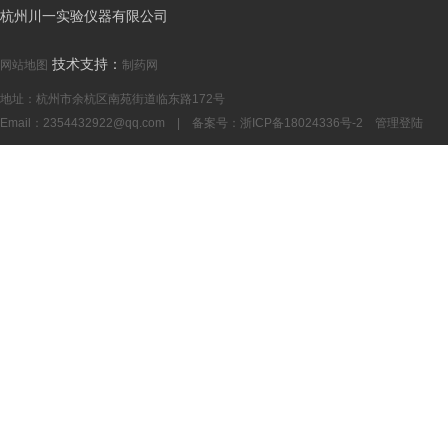
杭州川一实验仪器有限公司
技术支持：
网站地图
制药网
地址：杭州市余杭区南苑街道临东路172号
Email：
2354432922@qq.com
| 备案号：
浙ICP备18024336号-2
管理登陆