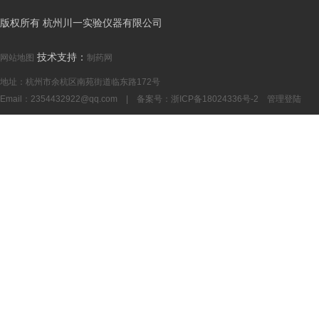
版权所有 杭州川一实验仪器有限公司
技术支持：
网站地图
制药网
地址：杭州市余杭区南苑街道临东路172号
Email：
2354432922@qq.com
| 备案号：
浙ICP备18024336号-2
管理登陆