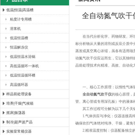
低温|恒温|高温槽
全自动氮气吹干
粘度计专用槽
杭州川一实验仪器有限公司
溶浆机
在当代分析化学、药物研发、环境
低温恒温槽
标分析物从大量的溶剂或反应介质中
恒温解冻仪
蒸发或真空离心浓缩，虽各有适用场
低温恒温水浴锅
动氮气吹干仪应运而生，它以其独特
品前处理技术向精准、高效、自动化
高低温循环一体机
低温恒温循环槽
高温循环器
一、核心工作原理：以惰性气体驱
样品前处理设备
全自动氮气吹干仪
的核心原理，
管、离心管或专用深孔板）中的液体
培养|干燥|气候箱
其工作过程可分解为以下几个关
摇床|振荡器
1.气体供应与净化：仪器连接高纯
制冷|超声波产品
确保吹扫气体绝对纯净、干燥，避免
2.精准温度控制：仪器配备独立的
实验室常规仪器