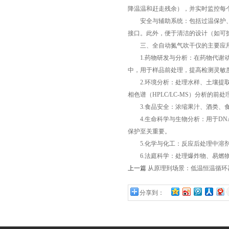
降温温和赶走残余），并实时监控每个
安全与辅助系统：包括过温保护、
接口。此外，便于清洁的设计（如可
三、全自动氮气吹干仪的主要应
1.药物研发与分析：在药物代谢动
中，用于样品前处理，提高检测灵敏
2.环境分析：处理水样、土壤提取
相色谱（HPLC/LC-MS）分析的前
3.食品安全：浓缩果汁、酒类、食
4.生命科学与生物分析：用于DN
保护至关重要。
5.化学与化工：反应后处理中溶剂
6.法庭科学：处理爆炸物、易燃物
上一篇
从原理到场景：低温恒温循环
分享到：