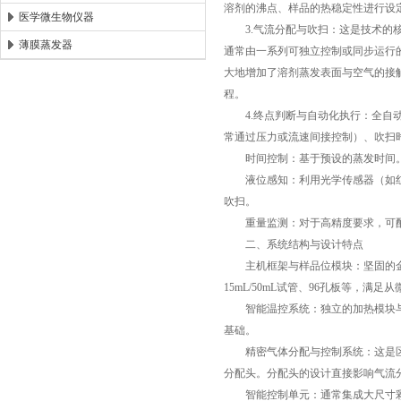
溶剂的沸点、样品的热稳定性进行设定
医学微生物仪器
3.气流分配与吹扫：这是技术的核
薄膜蒸发器
通常由一系列可独立控制或同步运行
大地增加了溶剂蒸发表面与空气的接
程。
4.终点判断与自动化执行：全自动
常通过压力或流速间接控制）、吹扫
时间控制：基于预设的蒸发时间
液位感知：利用光学传感器（如红
吹扫。
重量监测：对于高精度要求，可配
二、系统结构与设计特点
主机框架与样品位模块：坚固的金属框
15mL/50mL试管、96孔板等，
智能温控系统：独立的加热模块与
基础。
精密气体分配与控制系统：这是区
分配头。分配头的设计直接影响气流
智能控制单元：通常集成大尺寸彩