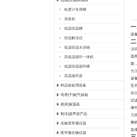
低温|恒温|高温槽
粘度计专用槽
杭州川一实验仪器有限公司
溶浆机
一
低温恒温槽
设
恒温解冻仪
二
低温恒温水浴锅
滤
选
高低温循环一体机
面
低温恒温循环槽
负
高温循环器
设
样品前处理设备
互
微
培养|干燥|气候箱
过
摇床|振荡器
液
制冷|超声波产品
无
整
实验室常规仪器
实
医学微生物仪器