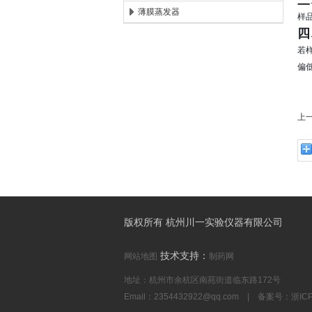
三
薄膜蒸发器
样
四
若
偏
上
版权所有 杭州川一实验仪器有限公司
技术支持：
网站地图
制药网
地址：杭州市余杭区南苑街道临东路172号
Email：
2354432922@qq.com
| 备案号：
浙IC