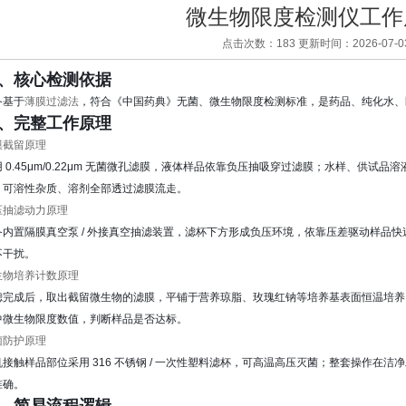
微生物限度检测仪工作
点击次数：183 更新时间：2026-07-0
、核心检测依据
备基于
薄膜过滤法
，符合《中国药典》无菌、微生物限度检测标准，是药品、纯化水、
、完整工作原理
膜截留原理
用 0.45μm/0.22μm 无菌微孔滤膜，液体样品依靠负压抽吸穿过滤膜；水样、供
，可溶性杂质、溶剂全部透过滤膜流走。
压抽滤动力原理
备内置隔膜真空泵 / 外接真空抽滤装置，滤杯下方形成负压环境，依靠压差驱动样品
不干扰。
生物培养计数原理
滤完成后，取出截留微生物的滤膜，平铺于营养琼脂、玫瑰红钠等培养基表面恒温培养
中微生物限度数值，判断样品是否达标。
菌防护原理
机接触样品部位采用 316 不锈钢 / 一次性塑料滤杯，可高温高压灭菌；整套操作
准确。