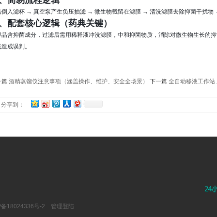
、简易流程逻辑
品倒入滤杯 → 真空泵产生负压抽滤 → 微生物截留在滤膜 → 清洗滤膜去除抑菌干扰物
、配套核心逻辑（药典关键）
样品含抑菌成分，过滤后需用稀释液冲洗滤膜，中和抑菌物质，消除对微生物生长的抑
低造成误判。
一篇
酒精蒸馏仪注意事项（涵盖操作、维护、安全全场景）
下一篇
全自动移液工作站
分享到：
P备18024336号-2
管理登陆