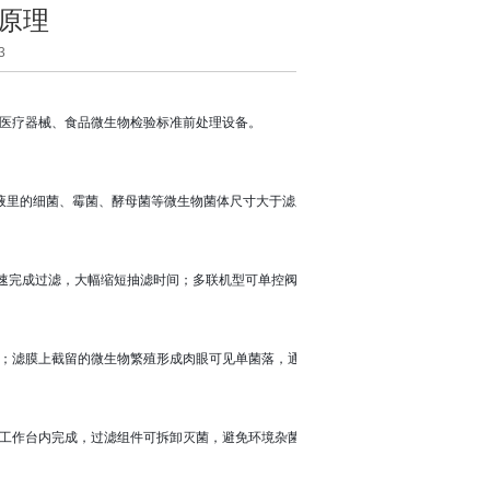
原理
3
医疗器械、食品微生物检验标准前处理设备。
试品溶液里的细菌、霉菌、酵母菌等微生物菌体尺寸大于滤膜孔径，被截留在滤膜表
快速完成过滤，大幅缩短抽滤时间；多联机型可单控阀门，独立启停单通道，样品
；滤膜上截留的微生物繁殖形成肉眼可见单菌落，通过计数菌落数量，换算出原
在洁净工作台内完成，过滤组件可拆卸灭菌，避免环境杂菌污染样品，保证检测结果真